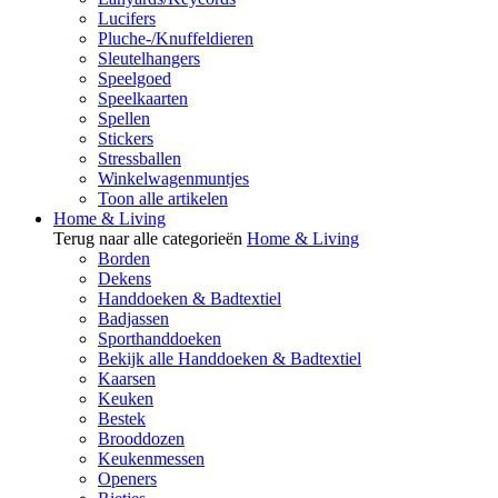
Lucifers
Pluche-/Knuffeldieren
Sleutelhangers
Speelgoed
Speelkaarten
Spellen
Stickers
Stressballen
Winkelwagenmuntjes
Toon alle artikelen
Home & Living
Terug naar alle categorieën
Home & Living
Borden
Dekens
Handdoeken & Badtextiel
Badjassen
Sporthanddoeken
Bekijk alle Handdoeken & Badtextiel
Kaarsen
Keuken
Bestek
Brooddozen
Keukenmessen
Openers