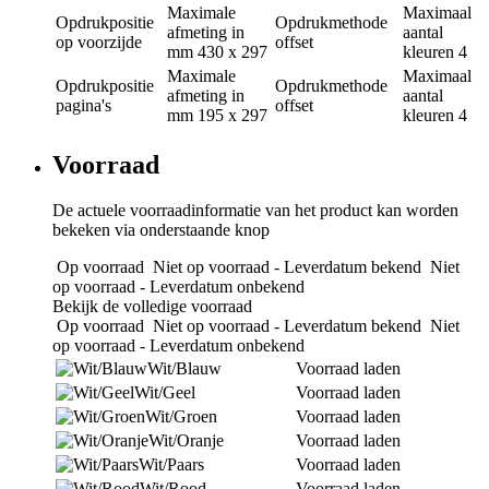
Maximale
Maximaal
Opdrukpositie
Opdrukmethode
afmeting in
aantal
op voorzijde
offset
mm
430 x 297
kleuren
4
Maximale
Maximaal
Opdrukpositie
Opdrukmethode
afmeting in
aantal
pagina's
offset
mm
195 x 297
kleuren
4
Voorraad
De actuele voorraadinformatie van het product kan worden
bekeken via onderstaande knop
Op voorraad
Niet op voorraad - Leverdatum bekend
Niet
op voorraad - Leverdatum onbekend
Bekijk de volledige voorraad
Op voorraad
Niet op voorraad - Leverdatum bekend
Niet
op voorraad - Leverdatum onbekend
Wit/Blauw
Voorraad laden
Wit/Geel
Voorraad laden
Wit/Groen
Voorraad laden
Wit/Oranje
Voorraad laden
Wit/Paars
Voorraad laden
Wit/Rood
Voorraad laden