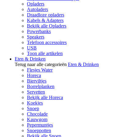
Opladers
Autoladers
Draadloze opladers
Kabels & Adapters
Bekijk alle Opladers
Powerbanks
Speakers
Telefoon accessoires
USB
Toon alle artikelen
Eten & Drinken
Terug naar alle categorieën
Eten & Drinken
Flesjes Water
Horeca
Bierviltjes
Borrelplanken
Servetten
Bekijk alle Horeca
Koekjes
Snoep
Chocolade
Kauwgom
Pepermuntjes
Snoeppotten
Bekijk alle Snoep