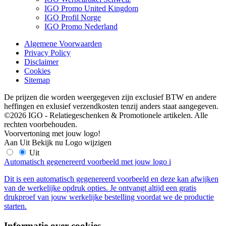
IGO Promo United Kingdom
IGO Profil Norge
IGO Promo Nederland
Algemene Voorwaarden
Privacy Policy
Disclaimer
Cookies
Sitemap
De prijzen die worden weergegeven zijn exclusief BTW en andere
heffingen en exlusief verzendkosten tenzij anders staat aangegeven.
©2026 IGO - Relatiegeschenken & Promotionele artikelen. Alle
rechten voorbehouden.
Voorvertoning met jouw logo!
Aan
Uit
Bekijk nu
Logo wijzigen
Uit
Automatisch gegenereerd voorbeeld met jouw logo
i
Dit is een automatisch gegenereerd voorbeeld en deze kan afwijken
van de werkelijke opdruk opties. Je ontvangt altijd een gratis
drukproef van jouw werkelijke bestelling voordat we de productie
starten.
Informatie over cookies