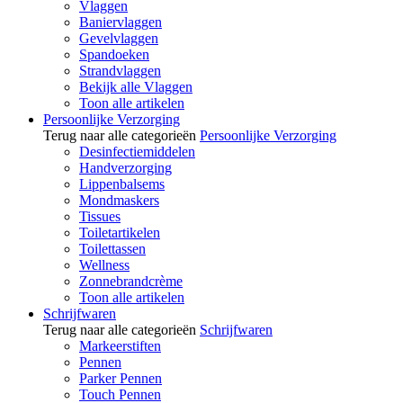
Vlaggen
Baniervlaggen
Gevelvlaggen
Spandoeken
Strandvlaggen
Bekijk alle Vlaggen
Toon alle artikelen
Persoonlijke Verzorging
Terug naar alle categorieën
Persoonlijke Verzorging
Desinfectiemiddelen
Handverzorging
Lippenbalsems
Mondmaskers
Tissues
Toiletartikelen
Toilettassen
Wellness
Zonnebrandcrème
Toon alle artikelen
Schrijfwaren
Terug naar alle categorieën
Schrijfwaren
Markeerstiften
Pennen
Parker Pennen
Touch Pennen