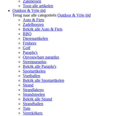
Zakmessen
Toon alle artikelen
Outdoor & Vrije tijd
Terug naar alle categorieën
Outdoor & Vrije tijd
Auto & Fiets
Zadelhoezen
Bekijk alle Auto & Fiets
BBQ
Dierenartikelen
Frisbees
Golf
Paraplu's
Opvouwbare paraplus
Stormparaplus
Bekijk alle Paraplu's
Sportartikelen
Voetballen
Bekijk alle Sportartikelen
Strand
Strandlakens
Strandstoelen
Bekijk alle Strand
Strandballen
Tuin
Verrekijkers