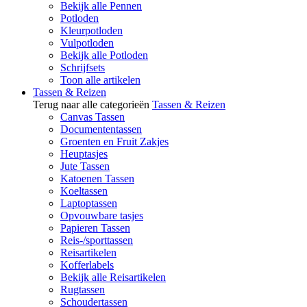
Bekijk alle Pennen
Potloden
Kleurpotloden
Vulpotloden
Bekijk alle Potloden
Schrijfsets
Toon alle artikelen
Tassen & Reizen
Terug naar alle categorieën
Tassen & Reizen
Canvas Tassen
Documententassen
Groenten en Fruit Zakjes
Heuptasjes
Jute Tassen
Katoenen Tassen
Koeltassen
Laptoptassen
Opvouwbare tasjes
Papieren Tassen
Reis-/sporttassen
Reisartikelen
Kofferlabels
Bekijk alle Reisartikelen
Rugtassen
Schoudertassen