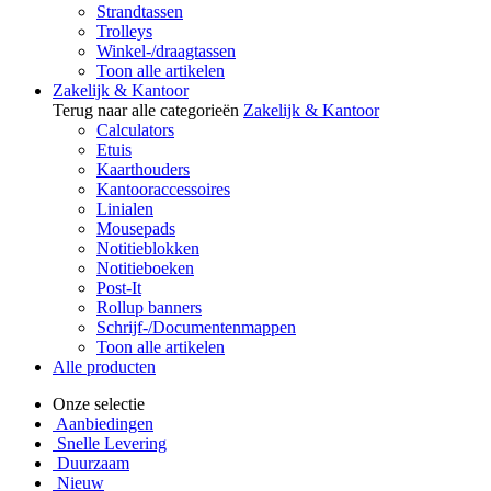
Strandtassen
Trolleys
Winkel-/draagtassen
Toon alle artikelen
Zakelijk & Kantoor
Terug naar alle categorieën
Zakelijk & Kantoor
Calculators
Etuis
Kaarthouders
Kantooraccessoires
Linialen
Mousepads
Notitieblokken
Notitieboeken
Post-It
Rollup banners
Schrijf-/Documentenmappen
Toon alle artikelen
Alle producten
Onze selectie
Aanbiedingen
Snelle Levering
Duurzaam
Nieuw