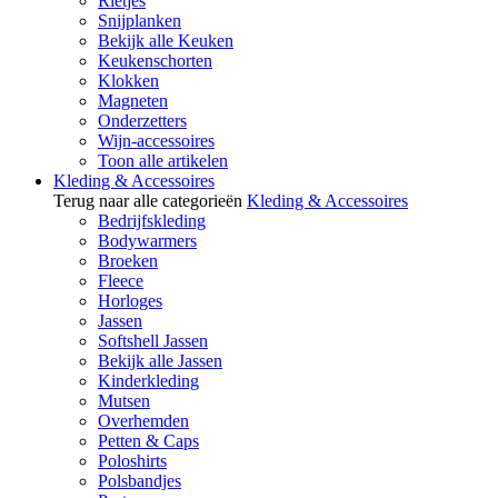
Rietjes
Snijplanken
Bekijk alle Keuken
Keukenschorten
Klokken
Magneten
Onderzetters
Wijn-accessoires
Toon alle artikelen
Kleding & Accessoires
Terug naar alle categorieën
Kleding & Accessoires
Bedrijfskleding
Bodywarmers
Broeken
Fleece
Horloges
Jassen
Softshell Jassen
Bekijk alle Jassen
Kinderkleding
Mutsen
Overhemden
Petten & Caps
Poloshirts
Polsbandjes