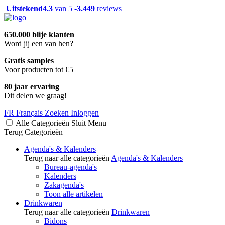
Uitstekend
4.3
van 5 -
3.449
reviews
650.000 blije klanten
Word jij een van hen?
Gratis samples
Voor producten tot €5
80 jaar ervaring
Dit delen we graag!
FR
Français
Zoeken
Inloggen
Alle Categorieën
Sluit
Menu
Terug
Categorieën
Agenda's & Kalenders
Terug naar alle categorieën
Agenda's & Kalenders
Bureau-agenda's
Kalenders
Zakagenda's
Toon alle artikelen
Drinkwaren
Terug naar alle categorieën
Drinkwaren
Bidons