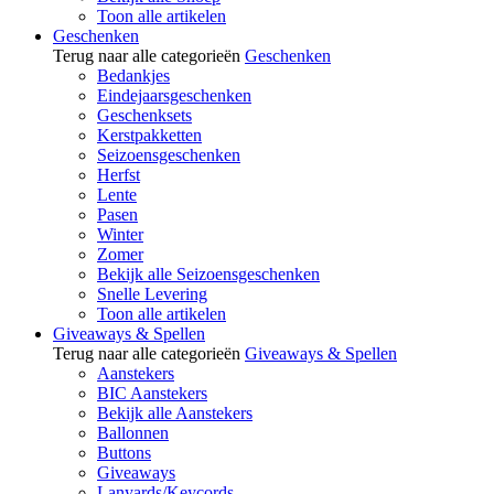
Toon alle artikelen
Geschenken
Terug naar alle categorieën
Geschenken
Bedankjes
Eindejaarsgeschenken
Geschenksets
Kerstpakketten
Seizoensgeschenken
Herfst
Lente
Pasen
Winter
Zomer
Bekijk alle Seizoensgeschenken
Snelle Levering
Toon alle artikelen
Giveaways & Spellen
Terug naar alle categorieën
Giveaways & Spellen
Aanstekers
BIC Aanstekers
Bekijk alle Aanstekers
Ballonnen
Buttons
Giveaways
Lanyards/Keycords