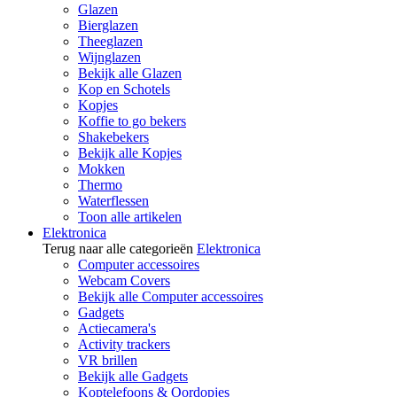
Glazen
Bierglazen
Theeglazen
Wijnglazen
Bekijk alle Glazen
Kop en Schotels
Kopjes
Koffie to go bekers
Shakebekers
Bekijk alle Kopjes
Mokken
Thermo
Waterflessen
Toon alle artikelen
Elektronica
Terug naar alle categorieën
Elektronica
Computer accessoires
Webcam Covers
Bekijk alle Computer accessoires
Gadgets
Actiecamera's
Activity trackers
VR brillen
Bekijk alle Gadgets
Koptelefoons & Oordopjes