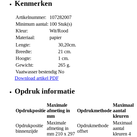
Kenmerken
Artikelnummer:
107282007
Minimum aantal:
100 Stuk(s)
Kleur:
Wit/Rood
Materiaal:
papier
Lengte:
30,20cm.
Breedte:
21 cm.
Hoogte:
1 cm.
Gewicht:
265 g.
Vaatwasser bestendig
No
Download artikel PDF
Opdruk informatie
Maximale
Maximaal
Opdrukpositie
afmeting in
Opdrukmethode
aantal
mm
kleuren
Maximale
Maximaal
Opdrukpositie
Opdrukmethode
afmeting in
aantal
binnenzijde
offset
mm
210 x 297
kleuren
4