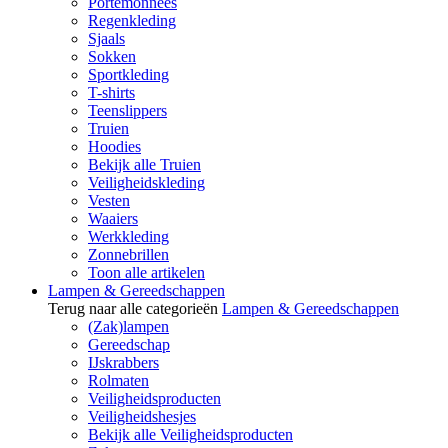
Portemonnees
Regenkleding
Sjaals
Sokken
Sportkleding
T-shirts
Teenslippers
Truien
Hoodies
Bekijk alle Truien
Veiligheidskleding
Vesten
Waaiers
Werkkleding
Zonnebrillen
Toon alle artikelen
Lampen & Gereedschappen
Terug naar alle categorieën
Lampen & Gereedschappen
(Zak)lampen
Gereedschap
IJskrabbers
Rolmaten
Veiligheidsproducten
Veiligheidshesjes
Bekijk alle Veiligheidsproducten