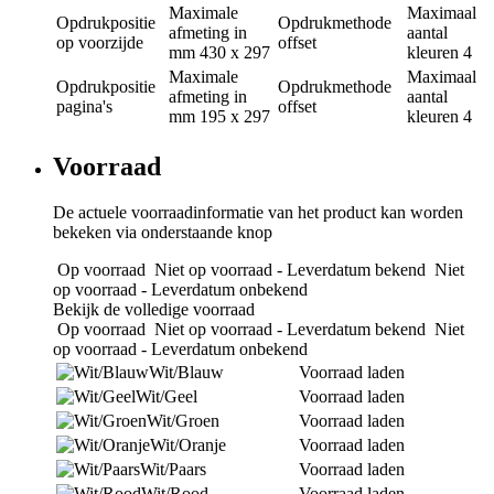
Maximale
Maximaal
Opdrukpositie
Opdrukmethode
afmeting in
aantal
op voorzijde
offset
mm
430 x 297
kleuren
4
Maximale
Maximaal
Opdrukpositie
Opdrukmethode
afmeting in
aantal
pagina's
offset
mm
195 x 297
kleuren
4
Voorraad
De actuele voorraadinformatie van het product kan worden
bekeken via onderstaande knop
Op voorraad
Niet op voorraad - Leverdatum bekend
Niet
op voorraad - Leverdatum onbekend
Bekijk de volledige voorraad
Op voorraad
Niet op voorraad - Leverdatum bekend
Niet
op voorraad - Leverdatum onbekend
Wit/Blauw
Voorraad laden
Wit/Geel
Voorraad laden
Wit/Groen
Voorraad laden
Wit/Oranje
Voorraad laden
Wit/Paars
Voorraad laden
Wit/Rood
Voorraad laden