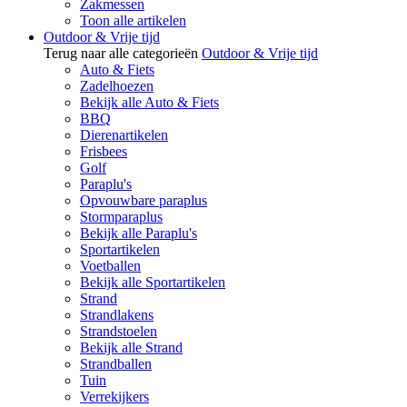
Zakmessen
Toon alle artikelen
Outdoor & Vrije tijd
Terug naar alle categorieën
Outdoor & Vrije tijd
Auto & Fiets
Zadelhoezen
Bekijk alle Auto & Fiets
BBQ
Dierenartikelen
Frisbees
Golf
Paraplu's
Opvouwbare paraplus
Stormparaplus
Bekijk alle Paraplu's
Sportartikelen
Voetballen
Bekijk alle Sportartikelen
Strand
Strandlakens
Strandstoelen
Bekijk alle Strand
Strandballen
Tuin
Verrekijkers