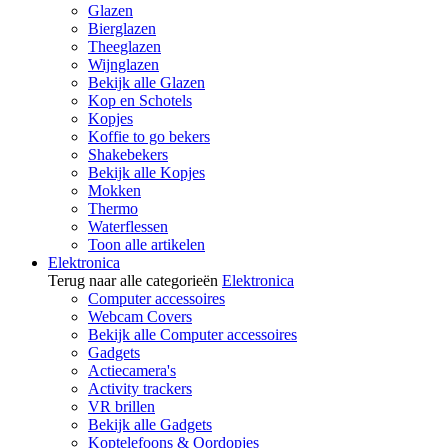
Glazen
Bierglazen
Theeglazen
Wijnglazen
Bekijk alle Glazen
Kop en Schotels
Kopjes
Koffie to go bekers
Shakebekers
Bekijk alle Kopjes
Mokken
Thermo
Waterflessen
Toon alle artikelen
Elektronica
Terug naar alle categorieën
Elektronica
Computer accessoires
Webcam Covers
Bekijk alle Computer accessoires
Gadgets
Actiecamera's
Activity trackers
VR brillen
Bekijk alle Gadgets
Koptelefoons & Oordopjes