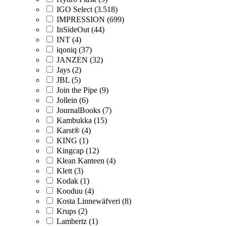
IGO Select (3.518)
IMPRESSION (699)
InSideOut (44)
INT (4)
iqoniq (37)
JANZEN (32)
Jays (2)
JBL (5)
Join the Pipe (9)
Jollein (6)
JournalBooks (7)
Kambukka (15)
Karst® (4)
KING (1)
Kingcap (12)
Klean Kanteen (4)
Klett (3)
Kodak (1)
Kooduu (4)
Kosta Linnewäfveri (8)
Krups (2)
Lambertz (1)