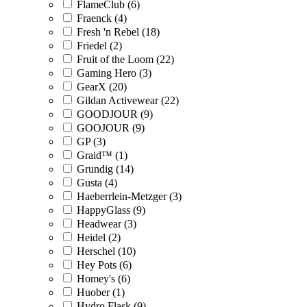
FlameClub (6)
Fraenck (4)
Fresh 'n Rebel (18)
Friedel (2)
Fruit of the Loom (22)
Gaming Hero (3)
GearX (20)
Gildan Activewear (22)
GOODJOUR (9)
GOOJOUR (9)
GP (3)
Graid™ (1)
Grundig (14)
Gusta (4)
Haeberrlein-Metzger (3)
HappyGlass (9)
Headwear (3)
Heidel (2)
Herschel (10)
Hey Pots (6)
Homey's (6)
Huober (1)
Hydro Flask (9)