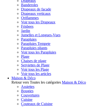
Drapeaux
Banderoles
Drapeaux de facade
Drapeaux verticaux
Oriflammes
Voir tous les Drapeaux
Frisbees
Jardin
Jumelles et Longues-Vues
Parapluies
Parapluies Tempete
Parapluies pliants
Voir tous les Parapluies
Plage
Chaises de plage
Serviettes de Plage
Voir tous les Plage
Voir tous les articles
Maison & Déco
Retour vers Toutes les catégories
Maison & Déco
Assiettes
Bougies
Couvertures
Cuisine
Couteaux de Cuisine