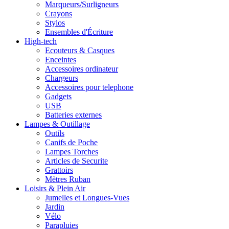
Marqueurs/Surligneurs
Crayons
Stylos
Ensembles d'Écriture
High-tech
Ecouteurs & Casques
Enceintes
Accessoires ordinateur
Chargeurs
Accessoires pour telephone
Gadgets
USB
Batteries externes
Lampes & Outillage
Outils
Canifs de Poche
Lampes Torches
Articles de Securite
Grattoirs
Mètres Ruban
Loisirs & Plein Air
Jumelles et Longues-Vues
Jardin
Vélo
Parapluies