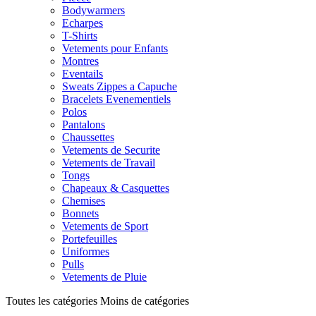
Bodywarmers
Echarpes
T-Shirts
Vetements pour Enfants
Montres
Eventails
Sweats Zippes a Capuche
Bracelets Evenementiels
Polos
Pantalons
Chaussettes
Vetements de Securite
Vetements de Travail
Tongs
Chapeaux & Casquettes
Chemises
Bonnets
Vetements de Sport
Portefeuilles
Uniformes
Pulls
Vetements de Pluie
Toutes les catégories
Moins de catégories