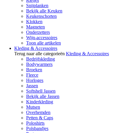
Rietjes
Snijplanken
Bekijk alle Keuken
Keukenschorten
Klokken
Magneten
Onderzetters
Wijn-accessoires
Toon alle artikelen
Kleding & Accessoires
Terug naar alle categorieën
Kleding & Accessoires
Bedrijfskleding
Bodywarmers
Broeken
Fleece
Horloges
Jassen
Softshell Jassen
Bekijk alle Jassen
Kinderkleding
Mutsen
Overhemden
Petten & Caps
Poloshirts
Polsbandjes