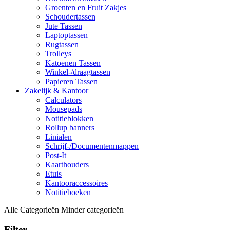
Groenten en Fruit Zakjes
Schoudertassen
Jute Tassen
Laptoptassen
Rugtassen
Trolleys
Katoenen Tassen
Winkel-/draagtassen
Papieren Tassen
Zakelijk & Kantoor
Calculators
Mousepads
Notitieblokken
Rollup banners
Linialen
Schrijf-/Documentenmappen
Post-It
Kaarthouders
Etuis
Kantooraccessoires
Notitieboeken
Alle Categorieën
Minder categorieën
Filter