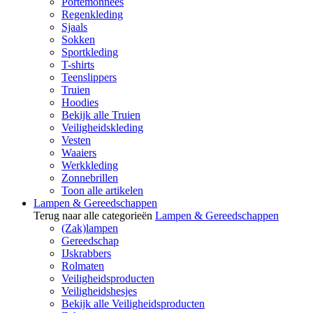
Portemonnees
Regenkleding
Sjaals
Sokken
Sportkleding
T-shirts
Teenslippers
Truien
Hoodies
Bekijk alle Truien
Veiligheidskleding
Vesten
Waaiers
Werkkleding
Zonnebrillen
Toon alle artikelen
Lampen & Gereedschappen
Terug naar alle categorieën
Lampen & Gereedschappen
(Zak)lampen
Gereedschap
IJskrabbers
Rolmaten
Veiligheidsproducten
Veiligheidshesjes
Bekijk alle Veiligheidsproducten