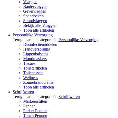
Vlaggen
Baniervlaggen
Gevelvlaggen
Spandoeken
Strandvlaggen
Bekijk alle Vlaggen
Toon alle artikelen
Persoonlijke Verzorging
Terug naar alle categorieën
Persoonlijke Verzorging
Desinfectiemiddelen
Handverzorging
Lippenbalsems
Mondmaskers
Tissues
Toiletartikelen
Toilettassen
Wellness
Zonnebrandcrème
Toon alle artikelen
Schrijfwaren
Terug naar alle categorieën
Schrijfwaren
Markeerstiften
Pennen
Parker Pennen
Touch Pennen