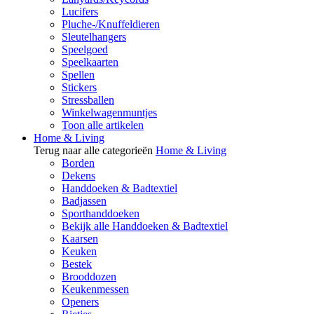
Lucifers
Pluche-/Knuffeldieren
Sleutelhangers
Speelgoed
Speelkaarten
Spellen
Stickers
Stressballen
Winkelwagenmuntjes
Toon alle artikelen
Home & Living
Terug naar alle categorieën
Home & Living
Borden
Dekens
Handdoeken & Badtextiel
Badjassen
Sporthanddoeken
Bekijk alle Handdoeken & Badtextiel
Kaarsen
Keuken
Bestek
Brooddozen
Keukenmessen
Openers