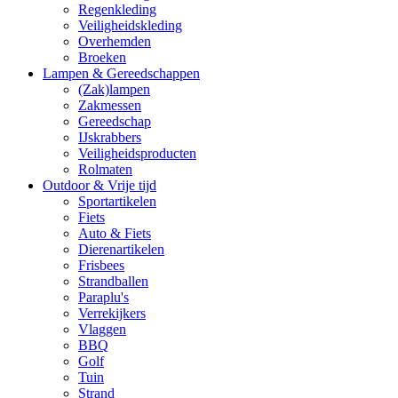
Regenkleding
Veiligheidskleding
Overhemden
Broeken
Lampen & Gereedschappen
(Zak)lampen
Zakmessen
Gereedschap
IJskrabbers
Veiligheidsproducten
Rolmaten
Outdoor & Vrije tijd
Sportartikelen
Fiets
Auto & Fiets
Dierenartikelen
Frisbees
Strandballen
Paraplu's
Verrekijkers
Vlaggen
BBQ
Golf
Tuin
Strand