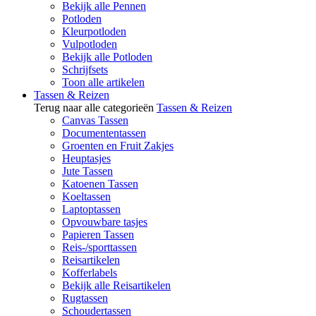
Bekijk alle Pennen
Potloden
Kleurpotloden
Vulpotloden
Bekijk alle Potloden
Schrijfsets
Toon alle artikelen
Tassen & Reizen
Terug naar alle categorieën
Tassen & Reizen
Canvas Tassen
Documententassen
Groenten en Fruit Zakjes
Heuptasjes
Jute Tassen
Katoenen Tassen
Koeltassen
Laptoptassen
Opvouwbare tasjes
Papieren Tassen
Reis-/sporttassen
Reisartikelen
Kofferlabels
Bekijk alle Reisartikelen
Rugtassen
Schoudertassen