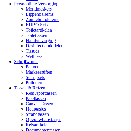
Persoonlijke Verzorging
Mondmaskers
Lippenbalsems
Zonnebrandcrème
EHBO Sets
Toiletartikelen
Toilettassen
Handverzorging
Desinfectiemiddelen
Tissues
Wellness
Schrijfwaren
Pennen
Markeerstiften
Schrijfsets
Potloden
Tassen & Reizen
Reis-/sporttassen
Koeltassen
Canvas Tassen
Heuptasjes
Strandtassen
Opvouwbare tasjes
Reisartikelen
Documententassen