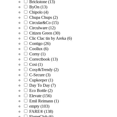
Brickstone (13)
ByOn (13)
Chipolo (4)
Chupa Chups (2)
Circular&Co (15)
Circulware (12)
Citizen Green (30)
Clic Clac tin by Areka (6)
Contigo (26)
Coollux (6)
Corny (1)
Correctbook (13)
Cosi (1)
Cosy&Trendy (2)
C-Secure (3)
Cupkeeper (1)
Day To Day (7)
Eco Bottle (2)
Elevate (156)
Emil Reimann (1)
empty (103)
FARE® (138)
FlameClub (6)