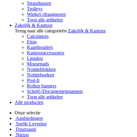
Strandtassen
Trolleys
Winkel-/draagtassen
Toon alle artikelen
Zakelijk & Kantoor
Terug naar alle categorieën
Zakelijk & Kantoor
Calculators
Etuis
Kaarthouders
Kantooraccessoires
Linialen
Mousepads
Notitieblokken
Notitieboeken
Post-It
Rollup banners
Schrijf-/Documentenmappen
Toon alle artikelen
Alle producten
Onze selectie
Aanbiedingen
Snelle Levering
Duurzaam
Nieuw