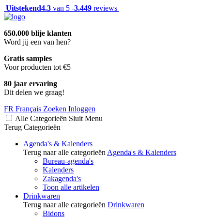
Uitstekend
4.3
van 5 -
3.449
reviews
650.000 blije klanten
Word jij een van hen?
Gratis samples
Voor producten tot €5
80 jaar ervaring
Dit delen we graag!
FR
Français
Zoeken
Inloggen
Alle Categorieën
Sluit
Menu
Terug
Categorieën
Agenda's & Kalenders
Terug naar alle categorieën
Agenda's & Kalenders
Bureau-agenda's
Kalenders
Zakagenda's
Toon alle artikelen
Drinkwaren
Terug naar alle categorieën
Drinkwaren
Bidons