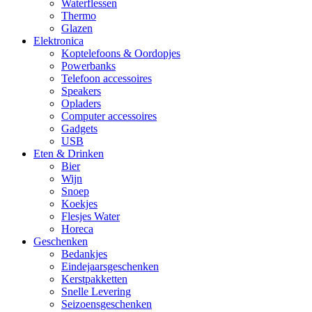
Waterflessen
Thermo
Glazen
Elektronica
Koptelefoons & Oordopjes
Powerbanks
Telefoon accessoires
Speakers
Opladers
Computer accessoires
Gadgets
USB
Eten & Drinken
Bier
Wijn
Snoep
Koekjes
Flesjes Water
Horeca
Geschenken
Bedankjes
Eindejaarsgeschenken
Kerstpakketten
Snelle Levering
Seizoensgeschenken