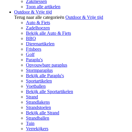
Zakmessen
Toon alle artikelen
Outdoor & Vrije tijd
Terug naar alle categorieën
Outdoor & Vrije tijd
Auto & Fiets
Zadelhoezen
Bekijk alle Auto & Fiets
BBQ
Dierenartikelen
Frisbees
Golf
Paraplu's
Opvouwbare paraplus
Stormparaplus
Bekijk alle Paraplu's
Sportartikelen
Voetballen
Bekijk alle Sportartikelen
Strand
Strandlakens
Strandstoelen
Bekijk alle Strand
Strandballen
Tuin
Verrekijkers