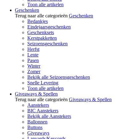
Toon alle artikelen
Geschenken
Terug naar alle categorieën
Geschenken
Bedankjes
Eindejaarsgeschenken
Geschenksets
Kerstpakketten
Seizoensgeschenken
Herfst
Lente
Pasen
Winter
Zomer
Bekijk alle Seizoensgeschenken
Snelle Levering
Toon alle artikelen
Giveaways & Spellen
Terug naar alle categorieën
Giveaways & Spellen
Aanstekers
BIC Aanstekers
Bekijk alle Aanstekers
Ballonnen
Buttons
Giveaways
Lanyards/Keycords