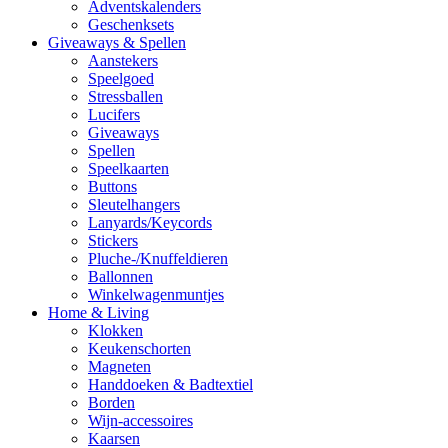
Adventskalenders
Geschenksets
Giveaways & Spellen
Aanstekers
Speelgoed
Stressballen
Lucifers
Giveaways
Spellen
Speelkaarten
Buttons
Sleutelhangers
Lanyards/Keycords
Stickers
Pluche-/Knuffeldieren
Ballonnen
Winkelwagenmuntjes
Home & Living
Klokken
Keukenschorten
Magneten
Handdoeken & Badtextiel
Borden
Wijn-accessoires
Kaarsen