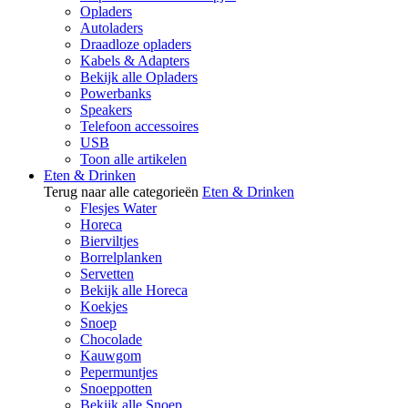
Opladers
Autoladers
Draadloze opladers
Kabels & Adapters
Bekijk alle Opladers
Powerbanks
Speakers
Telefoon accessoires
USB
Toon alle artikelen
Eten & Drinken
Terug naar alle categorieën
Eten & Drinken
Flesjes Water
Horeca
Bierviltjes
Borrelplanken
Servetten
Bekijk alle Horeca
Koekjes
Snoep
Chocolade
Kauwgom
Pepermuntjes
Snoeppotten
Bekijk alle Snoep