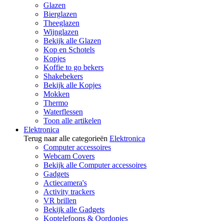
Glazen
Bierglazen
Theeglazen
Wijnglazen
Bekijk alle Glazen
Kop en Schotels
Kopjes
Koffie to go bekers
Shakebekers
Bekijk alle Kopjes
Mokken
Thermo
Waterflessen
Toon alle artikelen
Elektronica
Terug naar alle categorieën
Elektronica
Computer accessoires
Webcam Covers
Bekijk alle Computer accessoires
Gadgets
Actiecamera's
Activity trackers
VR brillen
Bekijk alle Gadgets
Koptelefoons & Oordopjes