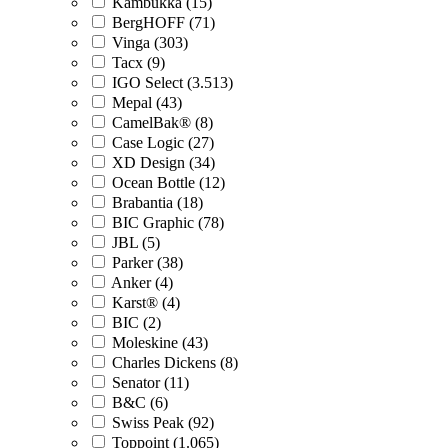
Kambukka (15)
BergHOFF (71)
Vinga (303)
Tacx (9)
IGO Select (3.513)
Mepal (43)
CamelBak® (8)
Case Logic (27)
XD Design (34)
Ocean Bottle (12)
Brabantia (18)
BIC Graphic (78)
JBL (5)
Parker (38)
Anker (4)
Karst® (4)
BIC (2)
Moleskine (43)
Charles Dickens (8)
Senator (11)
B&C (6)
Swiss Peak (92)
Toppoint (1.065)