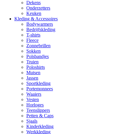
Dekens
Onderzetters
Keuken
Kleding & Accessoires
Bodywarmers
Bedrijfskleding
T-shirts
Fleece
Zonnebrillen
Sokken
Polsbandjes
Truien
Poloshirts
Mutsen
Jassen
Sportkleding
Portemonnees
Waaiers
Vesten
Horloges
Teenslippers
Petten & Caps
Sjaals
Kinderkleding
Werkkleding