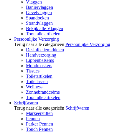
Vlaggen
Baniervlaggen
Gevelvlaggen
Spandoeken
Strandvlaggen
Bekijk alle Vlaggen
Toon alle artikelen
Persoonlijke Verzorging
Terug naar alle categorieën
Persoonlijke Verzorging
Desinfectiemiddelen
Handverzorging
Lippenbalsems
Mondmaskers
Tissues
Toiletartikelen
Toilettassen
Wellness
Zonnebrandcrème
Toon alle artikelen
Schrijfwaren
Terug naar alle categorieën
Schrijfwaren
Markeerstiften
Pennen
Parker Pennen
Touch Pennen