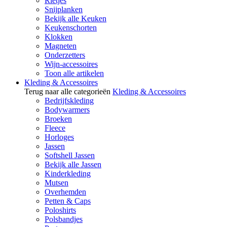
Rietjes
Snijplanken
Bekijk alle Keuken
Keukenschorten
Klokken
Magneten
Onderzetters
Wijn-accessoires
Toon alle artikelen
Kleding & Accessoires
Terug naar alle categorieën
Kleding & Accessoires
Bedrijfskleding
Bodywarmers
Broeken
Fleece
Horloges
Jassen
Softshell Jassen
Bekijk alle Jassen
Kinderkleding
Mutsen
Overhemden
Petten & Caps
Poloshirts
Polsbandjes