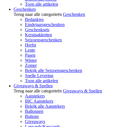
Toon alle artikelen
Geschenken
Terug naar alle categorieën
Geschenken
Bedankjes
Eindejaarsgeschenken
Geschenksets
Kerstpakketten
Seizoensgeschenken
Herfst
Lente
Pasen
Winter
Zomer
Bekijk alle Seizoensgeschenken
Snelle Levering
Toon alle artikelen
Giveaways & Spellen
Terug naar alle categorieën
Giveaways & Spellen
Aanstekers
BIC Aanstekers
Bekijk alle Aanstekers
Ballonnen
Buttons
Giveaways
Lanyards/Keycords