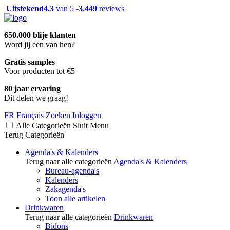
Uitstekend
4.3
van 5 -
3.449
reviews
650.000 blije klanten
Word jij een van hen?
Gratis samples
Voor producten tot €5
80 jaar ervaring
Dit delen we graag!
FR
Français
Zoeken
Inloggen
Alle Categorieën
Sluit
Menu
Terug
Categorieën
Agenda's & Kalenders
Terug naar alle categorieën
Agenda's & Kalenders
Bureau-agenda's
Kalenders
Zakagenda's
Toon alle artikelen
Drinkwaren
Terug naar alle categorieën
Drinkwaren
Bidons