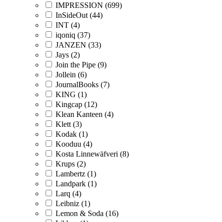
IMPRESSION (699)
InSideOut (44)
INT (4)
iqoniq (37)
JANZEN (33)
Jays (2)
Join the Pipe (9)
Jollein (6)
JournalBooks (7)
KING (1)
Kingcap (12)
Klean Kanteen (4)
Klett (3)
Kodak (1)
Kooduu (4)
Kosta Linnewäfveri (8)
Krups (2)
Lambertz (1)
Landpark (1)
Larq (4)
Leibniz (1)
Lemon & Soda (16)