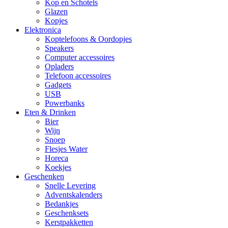
Kop en Schotels
Glazen
Kopjes
Elektronica
Koptelefoons & Oordopjes
Speakers
Computer accessoires
Opladers
Telefoon accessoires
Gadgets
USB
Powerbanks
Eten & Drinken
Bier
Wijn
Snoep
Flesjes Water
Horeca
Koekjes
Geschenken
Snelle Levering
Adventskalenders
Bedankjes
Geschenksets
Kerstpakketten