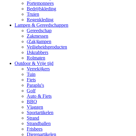
Portemonnees
Bedrijfskleding
Truien
Regenkleding
Lampen & Gereedschappen
Gereedschap
Zakmessen
(Zak)lampen
Veiligheidsproducten
IJskrabbers
Rolmaten
Outdoor & Vrije tijd
Verrekijkers
Tuin
Fiets
Paraplu's
Golf
Auto & Fiets
BBQ
Vlaggen
Sportartikelen
Strand
Strandballen
Frisbees
Dierenartikelen