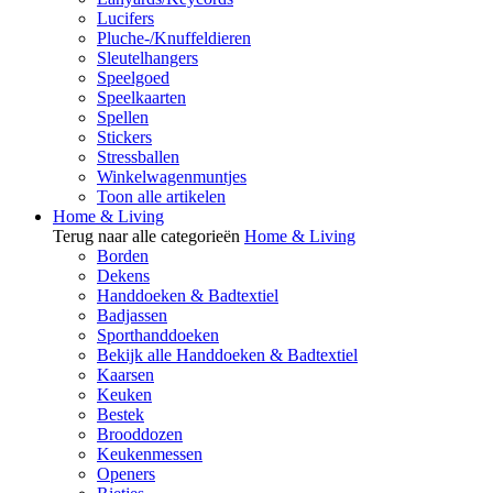
Lucifers
Pluche-/Knuffeldieren
Sleutelhangers
Speelgoed
Speelkaarten
Spellen
Stickers
Stressballen
Winkelwagenmuntjes
Toon alle artikelen
Home & Living
Terug naar alle categorieën
Home & Living
Borden
Dekens
Handdoeken & Badtextiel
Badjassen
Sporthanddoeken
Bekijk alle Handdoeken & Badtextiel
Kaarsen
Keuken
Bestek
Brooddozen
Keukenmessen
Openers