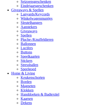
Seizoensgeschenken
Eindejaarsgeschenken
Giveaways & Spellen
Lanyards/Keycords
Winkelwagenmuntjes
Sleutelhangers
Aanstekers
Giveaways
Spellen
Pluche-/Knuffeldieren
Ballonnen
Lucifers
Buttons
Speelkaarten
Stickers
Stressballen
Speelgoed
Home & Living
Keukenschorten
Borden
Magneten
Klokken
Handdoeken & Badtextiel
Kaarsen
Dekens