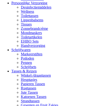
Persoonlijke Verzorging
Desinfectiemiddelen
Wellness
Toilettassen
Lippenbalsems
Tissues
Zonnebrandcrème
Mondmaskers
Toiletartikelen
EHBO Sets
Handverzorging
Schrijfwaren
Markeerstiften
Potloden
Pennen
Schrijfsets
Tassen & Reizen
Winkel-/draagtassen
Heuptasjes
Papieren Tassen
Rugtassen
Jute Tassen
Katoenen Tassen
Strandtassen
Groenten en Fruit Zakjes