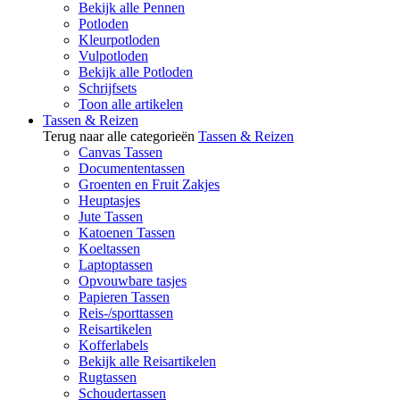
Bekijk alle Pennen
Potloden
Kleurpotloden
Vulpotloden
Bekijk alle Potloden
Schrijfsets
Toon alle artikelen
Tassen & Reizen
Terug naar alle categorieën
Tassen & Reizen
Canvas Tassen
Documententassen
Groenten en Fruit Zakjes
Heuptasjes
Jute Tassen
Katoenen Tassen
Koeltassen
Laptoptassen
Opvouwbare tasjes
Papieren Tassen
Reis-/sporttassen
Reisartikelen
Kofferlabels
Bekijk alle Reisartikelen
Rugtassen
Schoudertassen