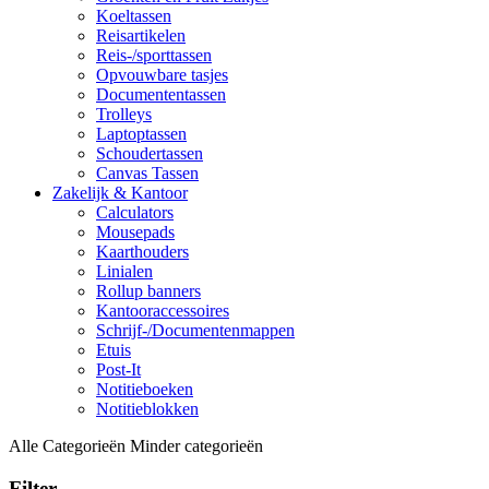
Koeltassen
Reisartikelen
Reis-/sporttassen
Opvouwbare tasjes
Documententassen
Trolleys
Laptoptassen
Schoudertassen
Canvas Tassen
Zakelijk & Kantoor
Calculators
Mousepads
Kaarthouders
Linialen
Rollup banners
Kantooraccessoires
Schrijf-/Documentenmappen
Etuis
Post-It
Notitieboeken
Notitieblokken
Alle Categorieën
Minder categorieën
Filter