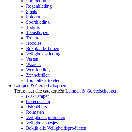
Portemonnees
Regenkleding
Sjaals
Sokken
Sportkleding
T-shirts
Teenslippers
Truien
Hoodies
Bekijk alle Truien
Veiligheidskleding
Vesten
Waaiers
Werkkleding
Zonnebrillen
Toon alle artikelen
Lampen & Gereedschappen
Terug naar alle categorieën
Lampen & Gereedschappen
(Zak)lampen
Gereedschap
IJskrabbers
Rolmaten
Veiligheidsproducten
Veiligheidshesjes
Bekijk alle Veiligheidsproducten