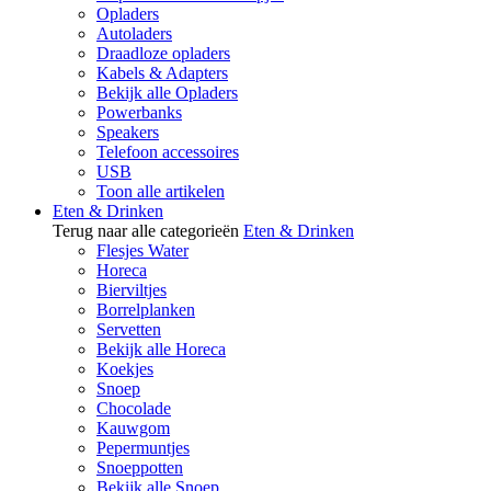
Opladers
Autoladers
Draadloze opladers
Kabels & Adapters
Bekijk alle Opladers
Powerbanks
Speakers
Telefoon accessoires
USB
Toon alle artikelen
Eten & Drinken
Terug naar alle categorieën
Eten & Drinken
Flesjes Water
Horeca
Bierviltjes
Borrelplanken
Servetten
Bekijk alle Horeca
Koekjes
Snoep
Chocolade
Kauwgom
Pepermuntjes
Snoeppotten
Bekijk alle Snoep