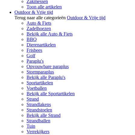
Zakmessen
Toon alle artikelen
Outdoor & Vrije tijd
Terug naar alle categorieën
Outdoor & Vrije tijd
Auto & Fiets
Zadelhoezen
Bekijk alle Auto & Fiets
BBQ
Dierenartikelen
Frisbees
Golf
Paraplu's
Opvouwbare paraplus
Stormparaplus
Bekijk alle Paraplu's
Sportartikelen
Voetballen
Bekijk alle Sportartikelen
Strand
Strandlakens
Strandstoelen
Bekijk alle Strand
Strandballen
Tuin
Verrekijkers