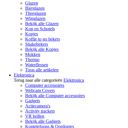
Glazen
Bierglazen
Theeglazen
Wijnglazen
Bekijk alle Glazen
Kop en Schotels
Kopjes
Koffie to go bekers
Shakebekers
Bekijk alle Kopjes
Mokken
Thermo
Waterflessen
Toon alle artikelen
Elektronica
Terug naar alle categorieën
Elektronica
Computer accessoires
Webcam Covers
Bekijk alle Computer accessoires
Gadgets
Actiecamera's
Activity trackers
VR brillen
Bekijk alle Gadgets
Koptelefoons & Oordopjes