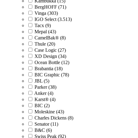
Kambukka (15)
BergHOFF (71)
Vinga (303)
IGO Select (3.513)
Tacx (9)
Mepal (43)
CamelBak® (8)
Thule (20)
Case Logic (27)
XD Design (34)
Ocean Bottle (12)
Brabantia (18)
BIC Graphic (78)
JBL (5)
Parker (38)
Anker (4)
Karst® (4)
BIC (2)
Moleskine (43)
Charles Dickens (8)
Senator (11)
B&C (6)
Swiss Peak (92)