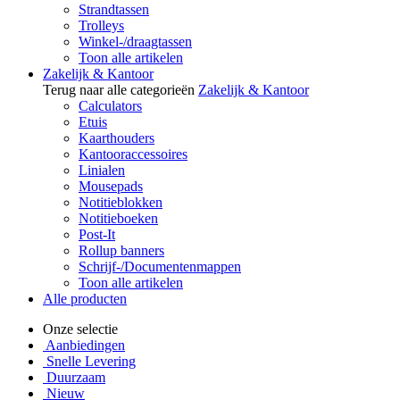
Strandtassen
Trolleys
Winkel-/draagtassen
Toon alle artikelen
Zakelijk & Kantoor
Terug naar alle categorieën
Zakelijk & Kantoor
Calculators
Etuis
Kaarthouders
Kantooraccessoires
Linialen
Mousepads
Notitieblokken
Notitieboeken
Post-It
Rollup banners
Schrijf-/Documentenmappen
Toon alle artikelen
Alle producten
Onze selectie
Aanbiedingen
Snelle Levering
Duurzaam
Nieuw