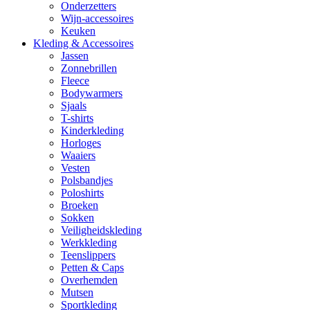
Onderzetters
Wijn-accessoires
Keuken
Kleding & Accessoires
Jassen
Zonnebrillen
Fleece
Bodywarmers
Sjaals
T-shirts
Kinderkleding
Horloges
Waaiers
Vesten
Polsbandjes
Poloshirts
Broeken
Sokken
Veiligheidskleding
Werkkleding
Teenslippers
Petten & Caps
Overhemden
Mutsen
Sportkleding