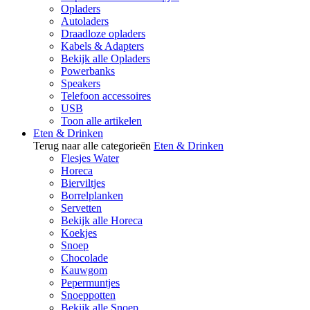
Opladers
Autoladers
Draadloze opladers
Kabels & Adapters
Bekijk alle Opladers
Powerbanks
Speakers
Telefoon accessoires
USB
Toon alle artikelen
Eten & Drinken
Terug naar alle categorieën
Eten & Drinken
Flesjes Water
Horeca
Bierviltjes
Borrelplanken
Servetten
Bekijk alle Horeca
Koekjes
Snoep
Chocolade
Kauwgom
Pepermuntjes
Snoeppotten
Bekijk alle Snoep