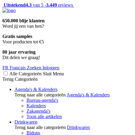
Uitstekend
4.3
van 5 -
3.449
reviews
650.000 blije klanten
Word jij een van hen?
Gratis samples
Voor producten tot €5
80 jaar ervaring
Dit delen we graag!
FR
Français
Zoeken
Inloggen
Alle Categorieën
Sluit
Menu
Terug
Categorieën
Agenda's & Kalenders
Terug naar alle categorieën
Agenda's & Kalenders
Bureau-agenda's
Kalenders
Zakagenda's
Toon alle artikelen
Drinkwaren
Terug naar alle categorieën
Drinkwaren
Bidons