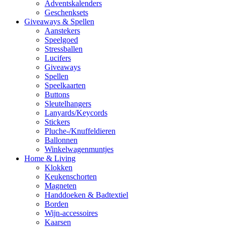
Adventskalenders
Geschenksets
Giveaways & Spellen
Aanstekers
Speelgoed
Stressballen
Lucifers
Giveaways
Spellen
Speelkaarten
Buttons
Sleutelhangers
Lanyards/Keycords
Stickers
Pluche-/Knuffeldieren
Ballonnen
Winkelwagenmuntjes
Home & Living
Klokken
Keukenschorten
Magneten
Handdoeken & Badtextiel
Borden
Wijn-accessoires
Kaarsen