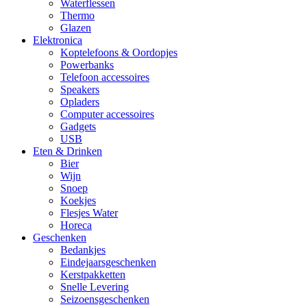
Waterflessen
Thermo
Glazen
Elektronica
Koptelefoons & Oordopjes
Powerbanks
Telefoon accessoires
Speakers
Opladers
Computer accessoires
Gadgets
USB
Eten & Drinken
Bier
Wijn
Snoep
Koekjes
Flesjes Water
Horeca
Geschenken
Bedankjes
Eindejaarsgeschenken
Kerstpakketten
Snelle Levering
Seizoensgeschenken