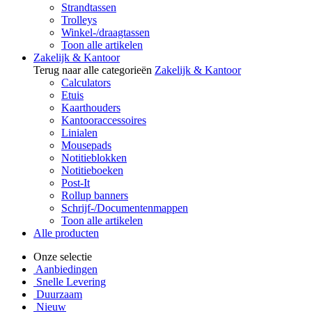
Strandtassen
Trolleys
Winkel-/draagtassen
Toon alle artikelen
Zakelijk & Kantoor
Terug naar alle categorieën
Zakelijk & Kantoor
Calculators
Etuis
Kaarthouders
Kantooraccessoires
Linialen
Mousepads
Notitieblokken
Notitieboeken
Post-It
Rollup banners
Schrijf-/Documentenmappen
Toon alle artikelen
Alle producten
Onze selectie
Aanbiedingen
Snelle Levering
Duurzaam
Nieuw