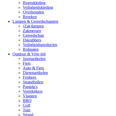
Regenkleding
Veiligheidskleding
Overhemden
Broeken
Lampen & Gereedschappen
(Zak)lampen
Zakmessen
Gereedschap
IJskrabbers
Veiligheidsproducten
Rolmaten
Outdoor & Vrije tijd
Sportartikelen
Fiets
Auto & Fiets
Dierenartikelen
Frisbees
Strandballen
Paraplu's
Verrekijkers
Vlaggen
BBQ
Golf
Tuin
Strand