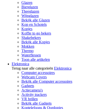
Glazen
Bierglazen
Theeglazen
Wijnglazen
Bekijk alle Glazen
Kop en Schotels
Kopjes
Koffie to go bekers
Shakebekers
Bekijk alle Kopjes
Mokken
Thermo
Waterflessen
Toon alle artikelen
Elektronica
Terug naar alle categorieën
Elektronica
Computer accessoires
Webcam Covers
Bekijk alle Computer accessoires
Gadgets
Actiecamera's
Activity trackers
VR brillen
Bekijk alle Gadgets
Koptelefoons & Oordopjes