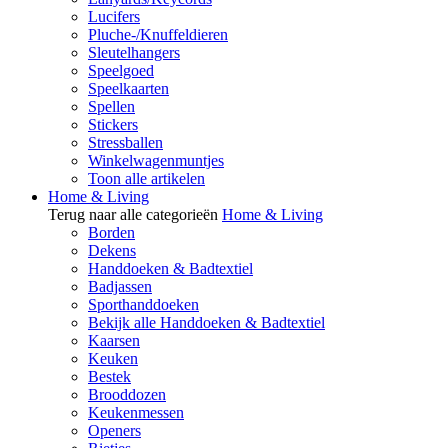
Lucifers
Pluche-/Knuffeldieren
Sleutelhangers
Speelgoed
Speelkaarten
Spellen
Stickers
Stressballen
Winkelwagenmuntjes
Toon alle artikelen
Home & Living
Terug naar alle categorieën
Home & Living
Borden
Dekens
Handdoeken & Badtextiel
Badjassen
Sporthanddoeken
Bekijk alle Handdoeken & Badtextiel
Kaarsen
Keuken
Bestek
Brooddozen
Keukenmessen
Openers