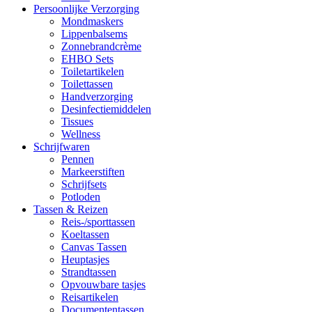
Persoonlijke Verzorging
Mondmaskers
Lippenbalsems
Zonnebrandcrème
EHBO Sets
Toiletartikelen
Toilettassen
Handverzorging
Desinfectiemiddelen
Tissues
Wellness
Schrijfwaren
Pennen
Markeerstiften
Schrijfsets
Potloden
Tassen & Reizen
Reis-/sporttassen
Koeltassen
Canvas Tassen
Heuptasjes
Strandtassen
Opvouwbare tasjes
Reisartikelen
Documententassen