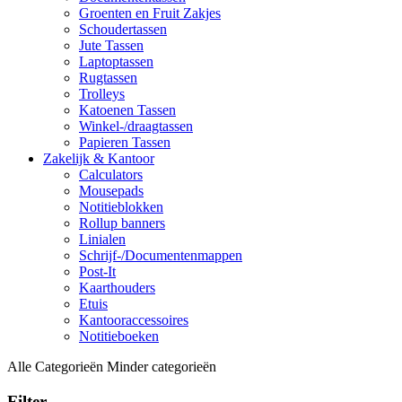
Groenten en Fruit Zakjes
Schoudertassen
Jute Tassen
Laptoptassen
Rugtassen
Trolleys
Katoenen Tassen
Winkel-/draagtassen
Papieren Tassen
Zakelijk & Kantoor
Calculators
Mousepads
Notitieblokken
Rollup banners
Linialen
Schrijf-/Documentenmappen
Post-It
Kaarthouders
Etuis
Kantooraccessoires
Notitieboeken
Alle Categorieën
Minder categorieën
Filter