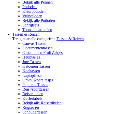
Bekijk alle Pennen
Potloden
Kleurpotloden
Vulpotloden
Bekijk alle Potloden
Schrijfsets
Toon alle artikelen
Tassen & Reizen
Terug naar alle categorieën
Tassen & Reizen
Canvas Tassen
Documententassen
Groenten en Fruit Zakjes
Heuptasjes
Jute Tassen
Katoenen Tassen
Koeltassen
Laptoptassen
Opvouwbare tasjes
Papieren Tassen
Reis-/sporttassen
Reisartikelen
Kofferlabels
Bekijk alle Reisartikelen
Rugtassen
Schoudertassen