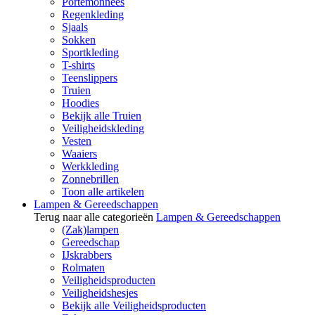
Portemonnees
Regenkleding
Sjaals
Sokken
Sportkleding
T-shirts
Teenslippers
Truien
Hoodies
Bekijk alle Truien
Veiligheidskleding
Vesten
Waaiers
Werkkleding
Zonnebrillen
Toon alle artikelen
Lampen & Gereedschappen
Terug naar alle categorieën
Lampen & Gereedschappen
(Zak)lampen
Gereedschap
IJskrabbers
Rolmaten
Veiligheidsproducten
Veiligheidshesjes
Bekijk alle Veiligheidsproducten