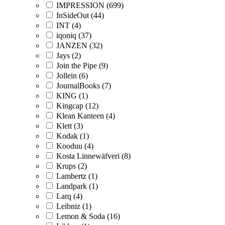
IMPRESSION (699)
InSideOut (44)
INT (4)
iqoniq (37)
JANZEN (32)
Jays (2)
Join the Pipe (9)
Jollein (6)
JournalBooks (7)
KING (1)
Kingcap (12)
Klean Kanteen (4)
Klett (3)
Kodak (1)
Kooduu (4)
Kosta Linnewäfveri (8)
Krups (2)
Lambertz (1)
Landpark (1)
Larq (4)
Leibniz (1)
Lemon & Soda (16)