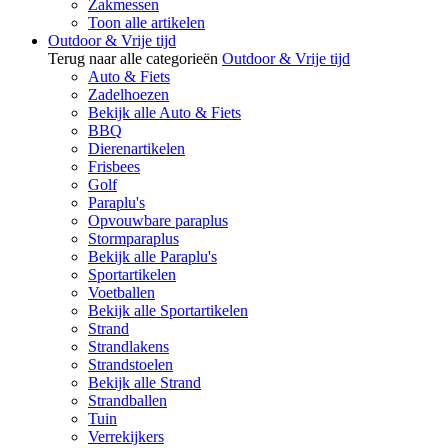
Zakmessen
Toon alle artikelen
Outdoor & Vrije tijd
Terug naar alle categorieën
Outdoor & Vrije tijd
Auto & Fiets
Zadelhoezen
Bekijk alle Auto & Fiets
BBQ
Dierenartikelen
Frisbees
Golf
Paraplu's
Opvouwbare paraplus
Stormparaplus
Bekijk alle Paraplu's
Sportartikelen
Voetballen
Bekijk alle Sportartikelen
Strand
Strandlakens
Strandstoelen
Bekijk alle Strand
Strandballen
Tuin
Verrekijkers