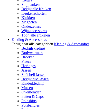
Rietjes
Snijplanken
Bekijk alle Keuken
Keukenschorten
Klokken
Magneten
Onderzetters
Wijn-accessoires
Toon alle artikelen
Kleding & Accessoires
Terug naar alle categorieën
Kleding & Accessoires
Bedrijfskleding
Bodywarmers
Broeken
Fleece
Horloges
Jassen
Softshell Jassen
Bekijk alle Jassen
Kinderkleding
Mutsen
Overhemden
Petten & Caps
Poloshirts
Polsbandjes