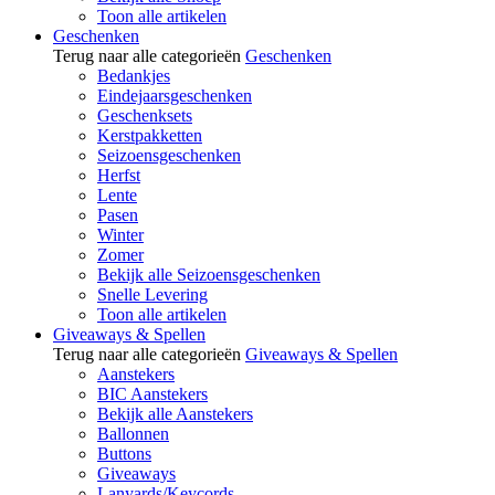
Toon alle artikelen
Geschenken
Terug naar alle categorieën
Geschenken
Bedankjes
Eindejaarsgeschenken
Geschenksets
Kerstpakketten
Seizoensgeschenken
Herfst
Lente
Pasen
Winter
Zomer
Bekijk alle Seizoensgeschenken
Snelle Levering
Toon alle artikelen
Giveaways & Spellen
Terug naar alle categorieën
Giveaways & Spellen
Aanstekers
BIC Aanstekers
Bekijk alle Aanstekers
Ballonnen
Buttons
Giveaways
Lanyards/Keycords