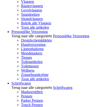
Vlaggen
Baniervlaggen
Gevelvlaggen
Spandoeken
Strandvlaggen
Bekijk alle Vlaggen
Toon alle artikelen
Persoonlijke Verzorging
Terug naar alle categorieën
Persoonlijke Verzorging
Desinfectiemiddelen
Handverzorging
Lippenbalsems
Mondmaskers
Tissues
Toiletartikelen
Toilettassen
Wellness
Zonnebrandcrème
Toon alle artikelen
Schrijfwaren
Terug naar alle categorieën
Schrijfwaren
Markeerstiften
Pennen
Parker Pennen
Touch Pennen