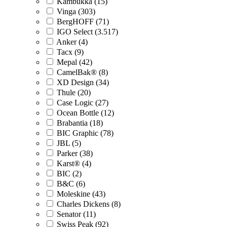
Kambukka (15)
Vinga (303)
BergHOFF (71)
IGO Select (3.517)
Anker (4)
Tacx (9)
Mepal (42)
CamelBak® (8)
XD Design (34)
Thule (20)
Case Logic (27)
Ocean Bottle (12)
Brabantia (18)
BIC Graphic (78)
JBL (5)
Parker (38)
Karst® (4)
BIC (2)
B&C (6)
Moleskine (43)
Charles Dickens (8)
Senator (11)
Swiss Peak (92)