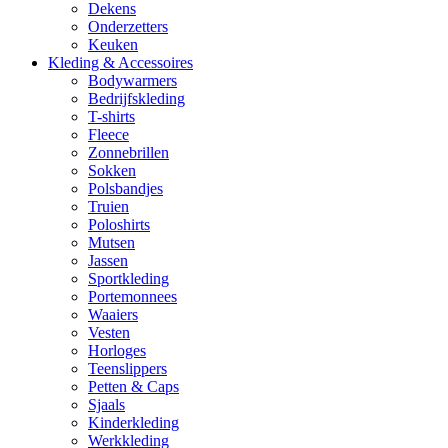
Dekens
Onderzetters
Keuken
Kleding & Accessoires
Bodywarmers
Bedrijfskleding
T-shirts
Fleece
Zonnebrillen
Sokken
Polsbandjes
Truien
Poloshirts
Mutsen
Jassen
Sportkleding
Portemonnees
Waaiers
Vesten
Horloges
Teenslippers
Petten & Caps
Sjaals
Kinderkleding
Werkkleding