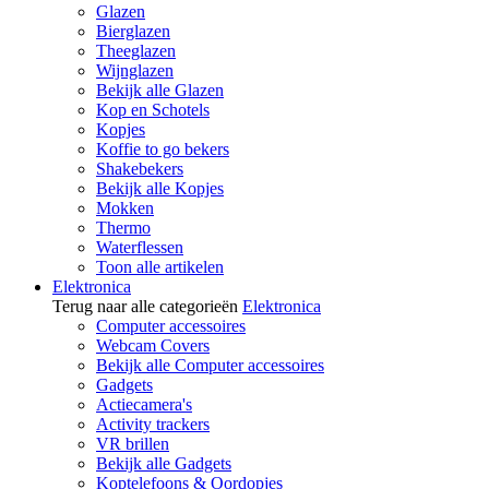
Glazen
Bierglazen
Theeglazen
Wijnglazen
Bekijk alle Glazen
Kop en Schotels
Kopjes
Koffie to go bekers
Shakebekers
Bekijk alle Kopjes
Mokken
Thermo
Waterflessen
Toon alle artikelen
Elektronica
Terug naar alle categorieën
Elektronica
Computer accessoires
Webcam Covers
Bekijk alle Computer accessoires
Gadgets
Actiecamera's
Activity trackers
VR brillen
Bekijk alle Gadgets
Koptelefoons & Oordopjes