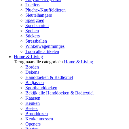
Lucifers
Pluche-/Knuffeldieren
Sleutelhangers
Speelgoed
Speelkaarten
Spellen
Stickers
Stressballen
Winkelwagenmuntjes
Toon alle artikelen
Home & Living
Terug naar alle categorieën
Home & Living
Borden
Dekens
Handdoeken & Badtextiel
Badjassen
Sporthanddoeken
Bekijk alle Handdoeken & Badtextiel
Kaarsen
Keuken
Bestek
Brooddozen
Keukenmessen
Openers