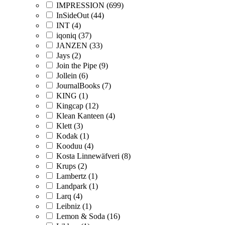
IMPRESSION (699)
InSideOut (44)
INT (4)
iqoniq (37)
JANZEN (33)
Jays (2)
Join the Pipe (9)
Jollein (6)
JournalBooks (7)
KING (1)
Kingcap (12)
Klean Kanteen (4)
Klett (3)
Kodak (1)
Kooduu (4)
Kosta Linnewäfveri (8)
Krups (2)
Lambertz (1)
Landpark (1)
Larq (4)
Leibniz (1)
Lemon & Soda (16)