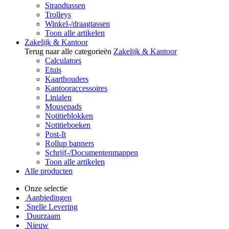
Strandtassen
Trolleys
Winkel-/draagtassen
Toon alle artikelen
Zakelijk & Kantoor
Terug naar alle categorieën
Zakelijk & Kantoor
Calculators
Etuis
Kaarthouders
Kantooraccessoires
Linialen
Mousepads
Notitieblokken
Notitieboeken
Post-It
Rollup banners
Schrijf-/Documentenmappen
Toon alle artikelen
Alle producten
Onze selectie
Aanbiedingen
Snelle Levering
Duurzaam
Nieuw