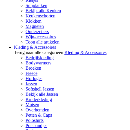
Rietjes
Snijplanken
Bekijk alle Keuken
Keukenschorten
Klokken
Magneten
Onderzetters
Wijn-accessoires
Toon alle artikelen
Kleding & Accessoires
Terug naar alle categorieën
Kleding & Accessoires
Bedrijfskleding
Bodywarmers
Broeken
Fleece
Horloges
Jassen
Softshell Jassen
Bekijk alle Jassen
Kinderkleding
Mutsen
Overhemden
Petten & Caps
Poloshirts
Polsbandjes