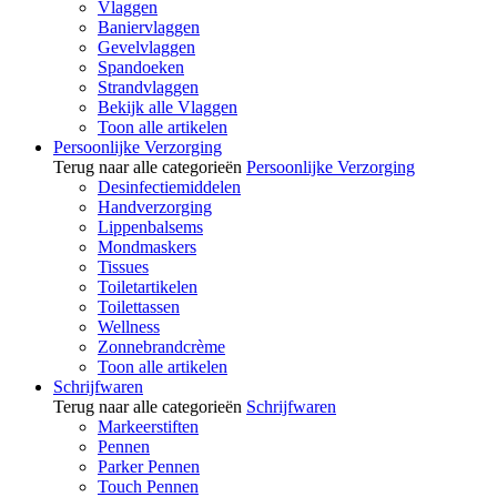
Vlaggen
Baniervlaggen
Gevelvlaggen
Spandoeken
Strandvlaggen
Bekijk alle Vlaggen
Toon alle artikelen
Persoonlijke Verzorging
Terug naar alle categorieën
Persoonlijke Verzorging
Desinfectiemiddelen
Handverzorging
Lippenbalsems
Mondmaskers
Tissues
Toiletartikelen
Toilettassen
Wellness
Zonnebrandcrème
Toon alle artikelen
Schrijfwaren
Terug naar alle categorieën
Schrijfwaren
Markeerstiften
Pennen
Parker Pennen
Touch Pennen