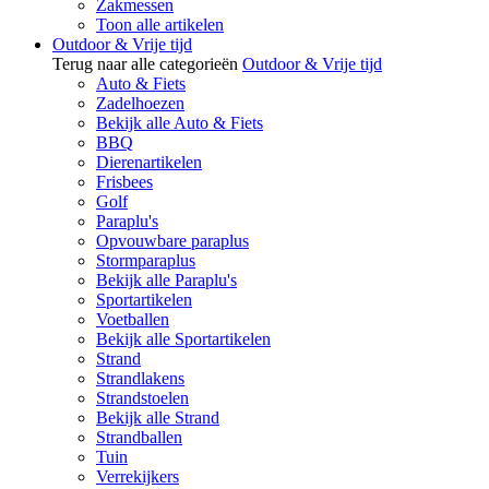
Zakmessen
Toon alle artikelen
Outdoor & Vrije tijd
Terug naar alle categorieën
Outdoor & Vrije tijd
Auto & Fiets
Zadelhoezen
Bekijk alle Auto & Fiets
BBQ
Dierenartikelen
Frisbees
Golf
Paraplu's
Opvouwbare paraplus
Stormparaplus
Bekijk alle Paraplu's
Sportartikelen
Voetballen
Bekijk alle Sportartikelen
Strand
Strandlakens
Strandstoelen
Bekijk alle Strand
Strandballen
Tuin
Verrekijkers