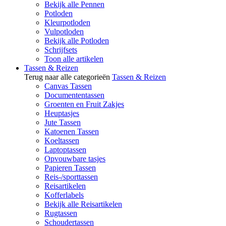
Bekijk alle Pennen
Potloden
Kleurpotloden
Vulpotloden
Bekijk alle Potloden
Schrijfsets
Toon alle artikelen
Tassen & Reizen
Terug naar alle categorieën
Tassen & Reizen
Canvas Tassen
Documententassen
Groenten en Fruit Zakjes
Heuptasjes
Jute Tassen
Katoenen Tassen
Koeltassen
Laptoptassen
Opvouwbare tasjes
Papieren Tassen
Reis-/sporttassen
Reisartikelen
Kofferlabels
Bekijk alle Reisartikelen
Rugtassen
Schoudertassen