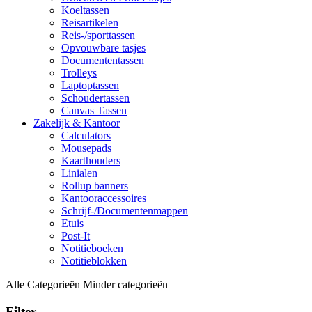
Koeltassen
Reisartikelen
Reis-/sporttassen
Opvouwbare tasjes
Documententassen
Trolleys
Laptoptassen
Schoudertassen
Canvas Tassen
Zakelijk & Kantoor
Calculators
Mousepads
Kaarthouders
Linialen
Rollup banners
Kantooraccessoires
Schrijf-/Documentenmappen
Etuis
Post-It
Notitieboeken
Notitieblokken
Alle Categorieën
Minder categorieën
Filter