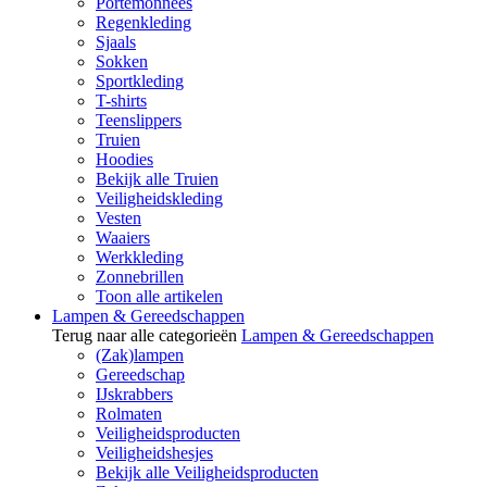
Portemonnees
Regenkleding
Sjaals
Sokken
Sportkleding
T-shirts
Teenslippers
Truien
Hoodies
Bekijk alle Truien
Veiligheidskleding
Vesten
Waaiers
Werkkleding
Zonnebrillen
Toon alle artikelen
Lampen & Gereedschappen
Terug naar alle categorieën
Lampen & Gereedschappen
(Zak)lampen
Gereedschap
IJskrabbers
Rolmaten
Veiligheidsproducten
Veiligheidshesjes
Bekijk alle Veiligheidsproducten