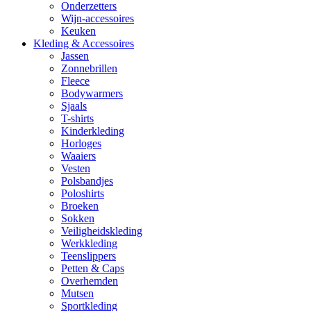
Onderzetters
Wijn-accessoires
Keuken
Kleding & Accessoires
Jassen
Zonnebrillen
Fleece
Bodywarmers
Sjaals
T-shirts
Kinderkleding
Horloges
Waaiers
Vesten
Polsbandjes
Poloshirts
Broeken
Sokken
Veiligheidskleding
Werkkleding
Teenslippers
Petten & Caps
Overhemden
Mutsen
Sportkleding