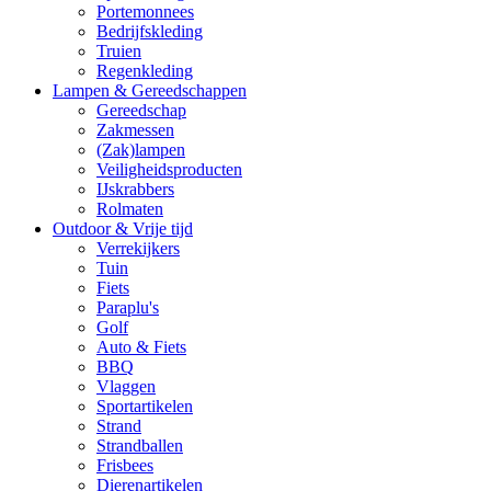
Portemonnees
Bedrijfskleding
Truien
Regenkleding
Lampen & Gereedschappen
Gereedschap
Zakmessen
(Zak)lampen
Veiligheidsproducten
IJskrabbers
Rolmaten
Outdoor & Vrije tijd
Verrekijkers
Tuin
Fiets
Paraplu's
Golf
Auto & Fiets
BBQ
Vlaggen
Sportartikelen
Strand
Strandballen
Frisbees
Dierenartikelen