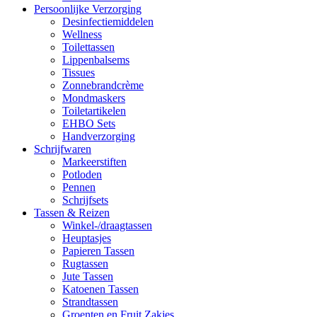
Persoonlijke Verzorging
Desinfectiemiddelen
Wellness
Toilettassen
Lippenbalsems
Tissues
Zonnebrandcrème
Mondmaskers
Toiletartikelen
EHBO Sets
Handverzorging
Schrijfwaren
Markeerstiften
Potloden
Pennen
Schrijfsets
Tassen & Reizen
Winkel-/draagtassen
Heuptasjes
Papieren Tassen
Rugtassen
Jute Tassen
Katoenen Tassen
Strandtassen
Groenten en Fruit Zakjes