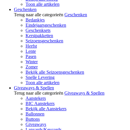
Toon alle artikelen
Geschenken
Terug naar alle categorieën
Geschenken
Bedankjes
Eindejaarsgeschenken
Geschenksets
Kerstpakketten
Seizoensgeschenken
Herfst
Lente
Pasen
Winter
Zomer
Bekijk alle Seizoensgeschenken
Snelle Levering
Toon alle artikelen
Giveaways & Spellen
Terug naar alle categorieën
Giveaways & Spellen
Aanstekers
BIC Aanstekers
Bekijk alle Aanstekers
Ballonnen
Buttons
Giveaways
Lanyards/Keycords