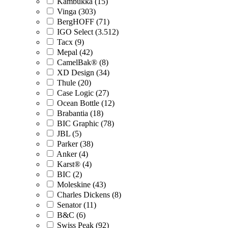
Kambukka (15)
Vinga (303)
BergHOFF (71)
IGO Select (3.512)
Tacx (9)
Mepal (42)
CamelBak® (8)
XD Design (34)
Thule (20)
Case Logic (27)
Ocean Bottle (12)
Brabantia (18)
BIC Graphic (78)
JBL (5)
Parker (38)
Anker (4)
Karst® (4)
BIC (2)
Moleskine (43)
Charles Dickens (8)
Senator (11)
B&C (6)
Swiss Peak (92)