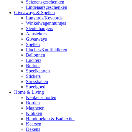
Seizoensgeschenken
Eindejaarsgeschenken
Giveaways & Spellen
Lanyards/Keycords
Winkelwagenmuntjes
Sleutelhangers
Aanstekers
Giveaways
Spellen
Pluche-/Knuffeldieren
Ballonnen
Lucifers
Buttons
Speelkaarten
Stickers
Stressballen
Speelgoed
Home & Living
Keukenschorten
Borden
Magneten
Klokken
Handdoeken & Badtextiel
Kaarsen
Dekens