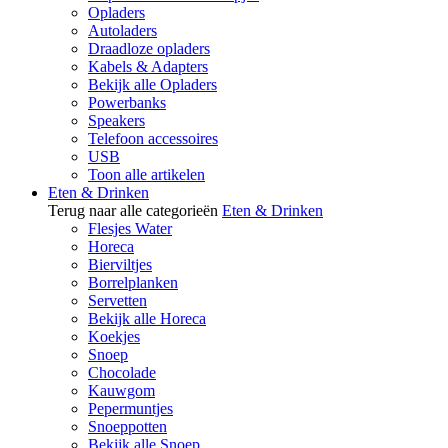
Opladers
Autoladers
Draadloze opladers
Kabels & Adapters
Bekijk alle Opladers
Powerbanks
Speakers
Telefoon accessoires
USB
Toon alle artikelen
Eten & Drinken
Terug naar alle categorieën
Eten & Drinken
Flesjes Water
Horeca
Bierviltjes
Borrelplanken
Servetten
Bekijk alle Horeca
Koekjes
Snoep
Chocolade
Kauwgom
Pepermuntjes
Snoeppotten
Bekijk alle Snoep