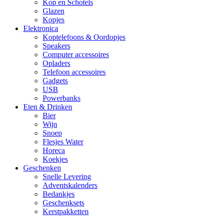
Kop en Schotels
Glazen
Kopjes
Elektronica
Koptelefoons & Oordopjes
Speakers
Computer accessoires
Opladers
Telefoon accessoires
Gadgets
USB
Powerbanks
Eten & Drinken
Bier
Wijn
Snoep
Flesjes Water
Horeca
Koekjes
Geschenken
Snelle Levering
Adventskalenders
Bedankjes
Geschenksets
Kerstpakketten