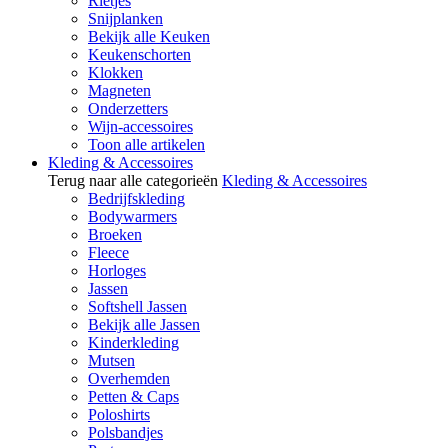
Rietjes
Snijplanken
Bekijk alle Keuken
Keukenschorten
Klokken
Magneten
Onderzetters
Wijn-accessoires
Toon alle artikelen
Kleding & Accessoires
Terug naar alle categorieën
Kleding & Accessoires
Bedrijfskleding
Bodywarmers
Broeken
Fleece
Horloges
Jassen
Softshell Jassen
Bekijk alle Jassen
Kinderkleding
Mutsen
Overhemden
Petten & Caps
Poloshirts
Polsbandjes