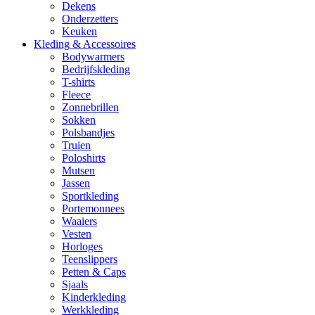
Dekens
Onderzetters
Keuken
Kleding & Accessoires
Bodywarmers
Bedrijfskleding
T-shirts
Fleece
Zonnebrillen
Sokken
Polsbandjes
Truien
Poloshirts
Mutsen
Jassen
Sportkleding
Portemonnees
Waaiers
Vesten
Horloges
Teenslippers
Petten & Caps
Sjaals
Kinderkleding
Werkkleding