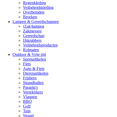
Regenkleding
Veiligheidskleding
Overhemden
Broeken
Lampen & Gereedschappen
(Zak)lampen
Zakmessen
Gereedschap
IJskrabbers
Veiligheidsproducten
Rolmaten
Outdoor & Vrije tijd
Sportartikelen
Fiets
Auto & Fiets
Dierenartikelen
Frisbees
Strandballen
Paraplu's
Verrekijkers
Vlaggen
BBQ
Golf
Tuin
Strand