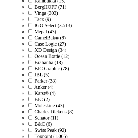
Kambukka (15)
BergHOFF (71)
Vinga (303)
Tacx (9)
IGO Select (3.513)
Mepal (43)
CamelBak® (8)
Case Logic (27)
XD Design (34)
Ocean Bottle (12)
Brabantia (18)
BIC Graphic (78)
JBL (5)
Parker (38)
Anker (4)
Karst® (4)
BIC (2)
Moleskine (43)
Charles Dickens (8)
Senator (11)
B&C (6)
Swiss Peak (92)
Toppoint (1.065)