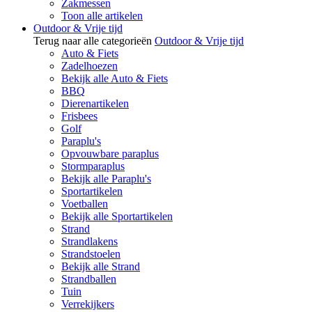
Zakmessen
Toon alle artikelen
Outdoor & Vrije tijd
Terug naar alle categorieën
Outdoor & Vrije tijd
Auto & Fiets
Zadelhoezen
Bekijk alle Auto & Fiets
BBQ
Dierenartikelen
Frisbees
Golf
Paraplu's
Opvouwbare paraplus
Stormparaplus
Bekijk alle Paraplu's
Sportartikelen
Voetballen
Bekijk alle Sportartikelen
Strand
Strandlakens
Strandstoelen
Bekijk alle Strand
Strandballen
Tuin
Verrekijkers