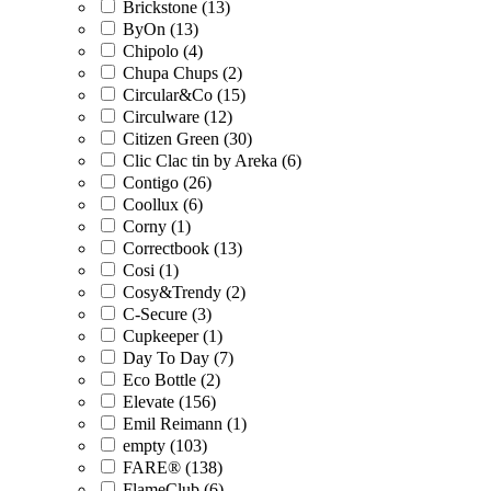
Brickstone (13)
ByOn (13)
Chipolo (4)
Chupa Chups (2)
Circular&Co (15)
Circulware (12)
Citizen Green (30)
Clic Clac tin by Areka (6)
Contigo (26)
Coollux (6)
Corny (1)
Correctbook (13)
Cosi (1)
Cosy&Trendy (2)
C-Secure (3)
Cupkeeper (1)
Day To Day (7)
Eco Bottle (2)
Elevate (156)
Emil Reimann (1)
empty (103)
FARE® (138)
FlameClub (6)