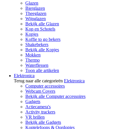
Glazen
Bierglazen
Theeglazen
Wijnglazen
Bekijk alle Glazen
Kop en Schotels
Kopjes
Koffie to go bekers
Shakebekers
Bekijk alle Kopjes
Mokken
Thermo
Waterflessen
Toon alle artikelen
Elektronica
Terug naar alle categorieën
Elektronica
Computer accessoires
Webcam Covers
Bekijk alle Computer accessoires
Gadgets
Actiecamera's
Activity trackers
VR brillen
Bekijk alle Gadgets
Koptelefoons & Oordopjes