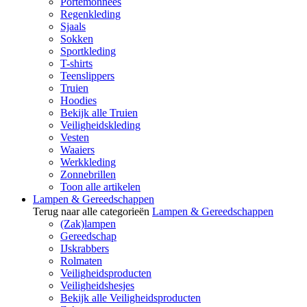
Portemonnees
Regenkleding
Sjaals
Sokken
Sportkleding
T-shirts
Teenslippers
Truien
Hoodies
Bekijk alle Truien
Veiligheidskleding
Vesten
Waaiers
Werkkleding
Zonnebrillen
Toon alle artikelen
Lampen & Gereedschappen
Terug naar alle categorieën
Lampen & Gereedschappen
(Zak)lampen
Gereedschap
IJskrabbers
Rolmaten
Veiligheidsproducten
Veiligheidshesjes
Bekijk alle Veiligheidsproducten