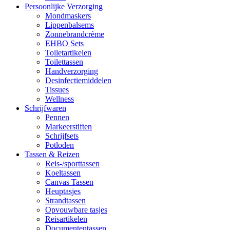
Persoonlijke Verzorging
Mondmaskers
Lippenbalsems
Zonnebrandcrème
EHBO Sets
Toiletartikelen
Toilettassen
Handverzorging
Desinfectiemiddelen
Tissues
Wellness
Schrijfwaren
Pennen
Markeerstiften
Schrijfsets
Potloden
Tassen & Reizen
Reis-/sporttassen
Koeltassen
Canvas Tassen
Heuptasjes
Strandtassen
Opvouwbare tasjes
Reisartikelen
Documententassen