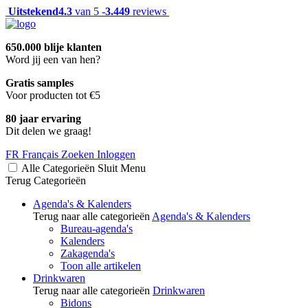
Uitstekend
4.3
van 5 -
3.449
reviews
650.000 blije klanten
Word jij een van hen?
Gratis samples
Voor producten tot €5
80 jaar ervaring
Dit delen we graag!
FR
Français
Zoeken
Inloggen
Alle Categorieën
Sluit
Menu
Terug
Categorieën
Agenda's & Kalenders
Terug naar alle categorieën
Agenda's & Kalenders
Bureau-agenda's
Kalenders
Zakagenda's
Toon alle artikelen
Drinkwaren
Terug naar alle categorieën
Drinkwaren
Bidons