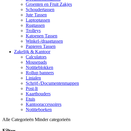
Groenten en Fruit Zakjes
Schoudertassen
Jute Tassen
Laptoptassen
Rugtassen
Trolleys
Katoenen Tassen
Winkel-/draagtassen
Papieren Tassen
Zakelijk & Kantoor
Calculators
Mousepads
Notitieblokken
Rollup banners
Linialen
Schrijf-/Documentenmappen
Post-It
Kaarthouders
Etuis
Kantooraccessoires
Notitieboeken
Alle Categorieën
Minder categorieën
Filter