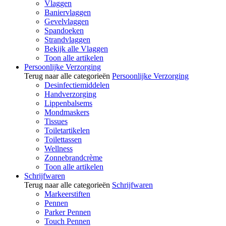
Vlaggen
Baniervlaggen
Gevelvlaggen
Spandoeken
Strandvlaggen
Bekijk alle Vlaggen
Toon alle artikelen
Persoonlijke Verzorging
Terug naar alle categorieën
Persoonlijke Verzorging
Desinfectiemiddelen
Handverzorging
Lippenbalsems
Mondmaskers
Tissues
Toiletartikelen
Toilettassen
Wellness
Zonnebrandcrème
Toon alle artikelen
Schrijfwaren
Terug naar alle categorieën
Schrijfwaren
Markeerstiften
Pennen
Parker Pennen
Touch Pennen