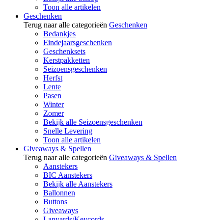
Toon alle artikelen
Geschenken
Terug naar alle categorieën
Geschenken
Bedankjes
Eindejaarsgeschenken
Geschenksets
Kerstpakketten
Seizoensgeschenken
Herfst
Lente
Pasen
Winter
Zomer
Bekijk alle Seizoensgeschenken
Snelle Levering
Toon alle artikelen
Giveaways & Spellen
Terug naar alle categorieën
Giveaways & Spellen
Aanstekers
BIC Aanstekers
Bekijk alle Aanstekers
Ballonnen
Buttons
Giveaways
Lanyards/Keycords