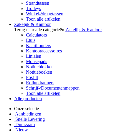
Strandtassen
Trolleys
Winkel-/draagtassen
Toon alle artikelen
Zakelijk & Kantoor
Terug naar alle categorieën
Zakelijk & Kantoor
Calculators
Etuis
Kaarthouders
Kantooraccessoires
Linialen
Mousepads
Notitieblokken
Notitieboeken
Post-It
Rollup banners
Schrijf-/Documentenmappen
Toon alle artikelen
Alle producten
Onze selectie
Aanbiedingen
Snelle Levering
Duurzaam
Nieuw