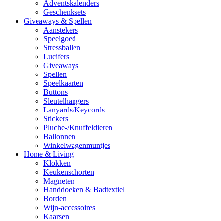
Adventskalenders
Geschenksets
Giveaways & Spellen
Aanstekers
Speelgoed
Stressballen
Lucifers
Giveaways
Spellen
Speelkaarten
Buttons
Sleutelhangers
Lanyards/Keycords
Stickers
Pluche-/Knuffeldieren
Ballonnen
Winkelwagenmuntjes
Home & Living
Klokken
Keukenschorten
Magneten
Handdoeken & Badtextiel
Borden
Wijn-accessoires
Kaarsen