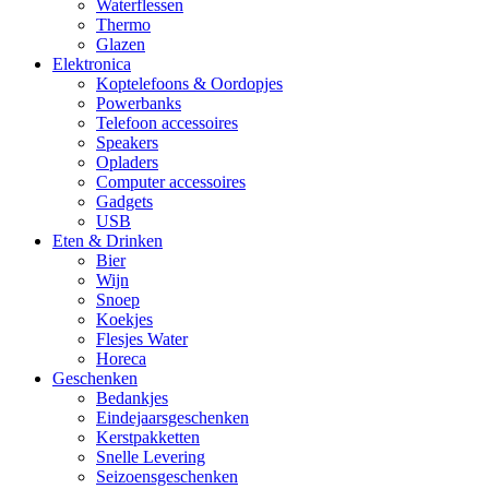
Waterflessen
Thermo
Glazen
Elektronica
Koptelefoons & Oordopjes
Powerbanks
Telefoon accessoires
Speakers
Opladers
Computer accessoires
Gadgets
USB
Eten & Drinken
Bier
Wijn
Snoep
Koekjes
Flesjes Water
Horeca
Geschenken
Bedankjes
Eindejaarsgeschenken
Kerstpakketten
Snelle Levering
Seizoensgeschenken