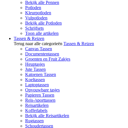
Bekijk alle Pennen
Potloden
Kleurpotloden
Vulpotloden
Bekijk alle Potloden
Schrijfsets
Toon alle artikelen
Tassen & Reizen
Terug naar alle categorieën
Tassen & Reizen
Canvas Tassen
Documententassen
Groenten en Fruit Zakjes
Heuptasjes
Jute Tassen
Katoenen Tassen
Koeltassen
Laptoptassen
Opvouwbare tasjes
Papieren Tassen
Reis-/sporttassen
Reisartikelen
Kofferlabels
Bekijk alle Reisartikelen
Rugtassen
Schoudertassen