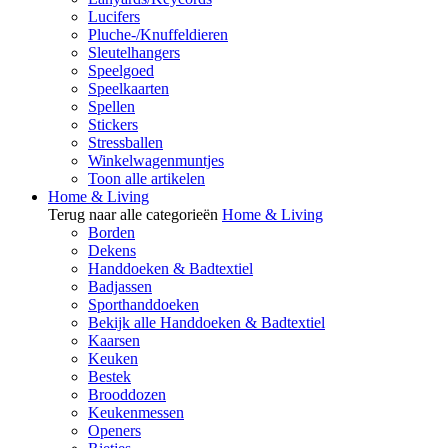
Lucifers
Pluche-/Knuffeldieren
Sleutelhangers
Speelgoed
Speelkaarten
Spellen
Stickers
Stressballen
Winkelwagenmuntjes
Toon alle artikelen
Home & Living
Terug naar alle categorieën
Home & Living
Borden
Dekens
Handdoeken & Badtextiel
Badjassen
Sporthanddoeken
Bekijk alle Handdoeken & Badtextiel
Kaarsen
Keuken
Bestek
Brooddozen
Keukenmessen
Openers