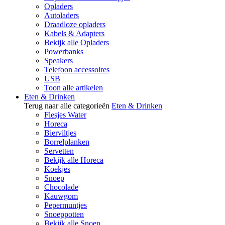
Opladers
Autoladers
Draadloze opladers
Kabels & Adapters
Bekijk alle Opladers
Powerbanks
Speakers
Telefoon accessoires
USB
Toon alle artikelen
Eten & Drinken
Terug naar alle categorieën
Eten & Drinken
Flesjes Water
Horeca
Bierviltjes
Borrelplanken
Servetten
Bekijk alle Horeca
Koekjes
Snoep
Chocolade
Kauwgom
Pepermuntjes
Snoeppotten
Bekijk alle Snoep