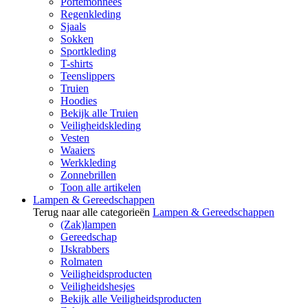
Portemonnees
Regenkleding
Sjaals
Sokken
Sportkleding
T-shirts
Teenslippers
Truien
Hoodies
Bekijk alle Truien
Veiligheidskleding
Vesten
Waaiers
Werkkleding
Zonnebrillen
Toon alle artikelen
Lampen & Gereedschappen
Terug naar alle categorieën
Lampen & Gereedschappen
(Zak)lampen
Gereedschap
IJskrabbers
Rolmaten
Veiligheidsproducten
Veiligheidshesjes
Bekijk alle Veiligheidsproducten