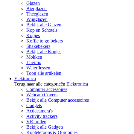
Glazen
Bierglazen
Theeglazen
Wijnglazen
Bekijk alle Glazen
Kop en Schotels
Kopjes
Koffie to go bekers
Shakebekers
Bekijk alle Kopjes
Mokken
Thermo
Waterflessen
Toon alle artikelen
Elektronica
Terug naar alle categorieën
Elektronica
Computer accessoires
Webcam Covers
Bekijk alle Computer accessoires
Gadgets
Actiecamera's
Activity trackers
VR brillen
Bekijk alle Gadgets
Koptelefoons & Oordopjes