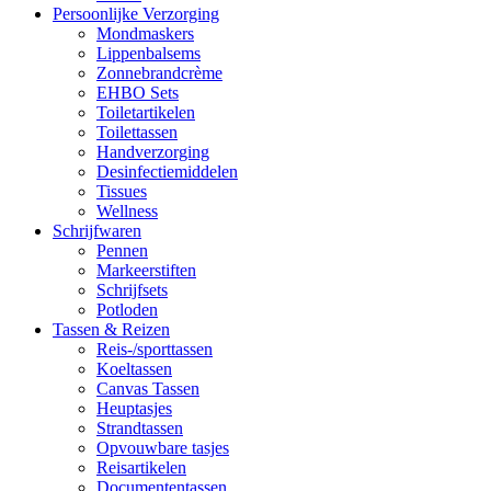
Persoonlijke Verzorging
Mondmaskers
Lippenbalsems
Zonnebrandcrème
EHBO Sets
Toiletartikelen
Toilettassen
Handverzorging
Desinfectiemiddelen
Tissues
Wellness
Schrijfwaren
Pennen
Markeerstiften
Schrijfsets
Potloden
Tassen & Reizen
Reis-/sporttassen
Koeltassen
Canvas Tassen
Heuptasjes
Strandtassen
Opvouwbare tasjes
Reisartikelen
Documententassen