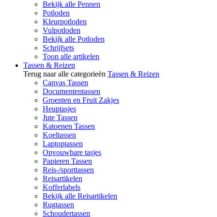
Bekijk alle Pennen
Potloden
Kleurpotloden
Vulpotloden
Bekijk alle Potloden
Schrijfsets
Toon alle artikelen
Tassen & Reizen
Terug naar alle categorieën
Tassen & Reizen
Canvas Tassen
Documententassen
Groenten en Fruit Zakjes
Heuptasjes
Jute Tassen
Katoenen Tassen
Koeltassen
Laptoptassen
Opvouwbare tasjes
Papieren Tassen
Reis-/sporttassen
Reisartikelen
Kofferlabels
Bekijk alle Reisartikelen
Rugtassen
Schoudertassen