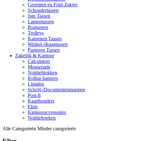
Groenten en Fruit Zakjes
Schoudertassen
Jute Tassen
Laptoptassen
Rugtassen
Trolleys
Katoenen Tassen
Winkel-/draagtassen
Papieren Tassen
Zakelijk & Kantoor
Calculators
Mousepads
Notitieblokken
Rollup banners
Linialen
Schrijf-/Documentenmappen
Post-It
Kaarthouders
Etuis
Kantooraccessoires
Notitieboeken
Alle Categorieën
Minder categorieën
Filter