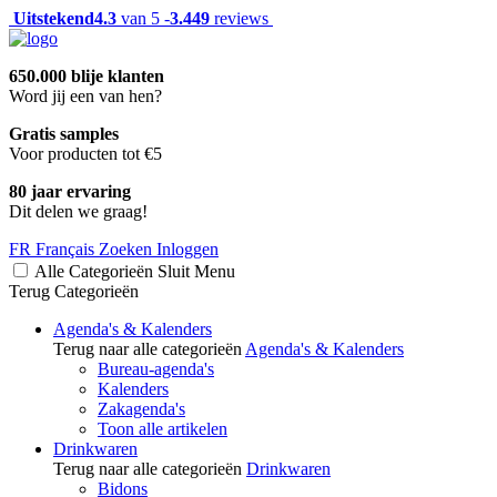
Uitstekend
4.3
van 5 -
3.449
reviews
650.000 blije klanten
Word jij een van hen?
Gratis samples
Voor producten tot €5
80 jaar ervaring
Dit delen we graag!
FR
Français
Zoeken
Inloggen
Alle Categorieën
Sluit
Menu
Terug
Categorieën
Agenda's & Kalenders
Terug naar alle categorieën
Agenda's & Kalenders
Bureau-agenda's
Kalenders
Zakagenda's
Toon alle artikelen
Drinkwaren
Terug naar alle categorieën
Drinkwaren
Bidons