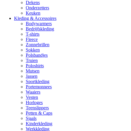
Dekens
Onderzetters
Keuken
Kleding & Accessoires
Bodywarmers
Bedrijfskleding
T-shirts
Fleece
Zonnebrillen
Sokken
Polsbandjes
Truien
Poloshirts
Mutsen
Jassen
Sportkleding
Portemonnees
Waaiers
Vesten
Horloges
Teenslippers
Petten & Caps
Sjaals
Kinderkleding
Werkkleding