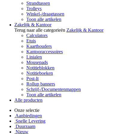
Strandtassen
Trolleys
Winkel-/draagtassen
Toon alle artikelen
Zakelijk & Kantoor
Terug naar alle categorieën
Zakelijk & Kantoor
Calculators
Etuis
Kaarthouders
Kantooraccessoires
Linialen
Mousepads
Notitieblokken
Notitieboeken
Post-It
Rollup banners
Schrijf-/Documentenmappen
Toon alle artikelen
Alle producten
Onze selectie
Aanbiedingen
Snelle Levering
Duurzaam
Nieuw