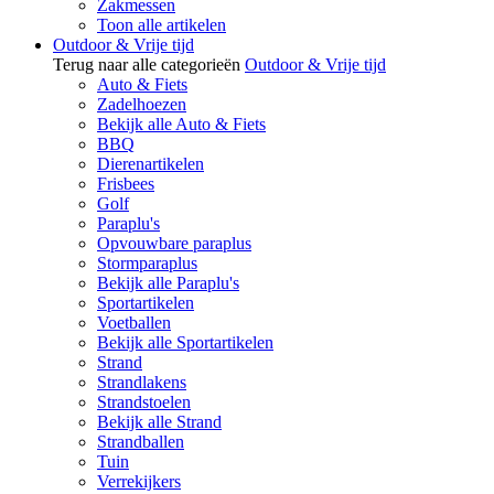
Zakmessen
Toon alle artikelen
Outdoor & Vrije tijd
Terug naar alle categorieën
Outdoor & Vrije tijd
Auto & Fiets
Zadelhoezen
Bekijk alle Auto & Fiets
BBQ
Dierenartikelen
Frisbees
Golf
Paraplu's
Opvouwbare paraplus
Stormparaplus
Bekijk alle Paraplu's
Sportartikelen
Voetballen
Bekijk alle Sportartikelen
Strand
Strandlakens
Strandstoelen
Bekijk alle Strand
Strandballen
Tuin
Verrekijkers