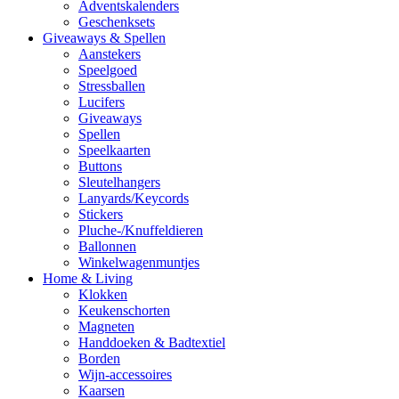
Adventskalenders
Geschenksets
Giveaways & Spellen
Aanstekers
Speelgoed
Stressballen
Lucifers
Giveaways
Spellen
Speelkaarten
Buttons
Sleutelhangers
Lanyards/Keycords
Stickers
Pluche-/Knuffeldieren
Ballonnen
Winkelwagenmuntjes
Home & Living
Klokken
Keukenschorten
Magneten
Handdoeken & Badtextiel
Borden
Wijn-accessoires
Kaarsen