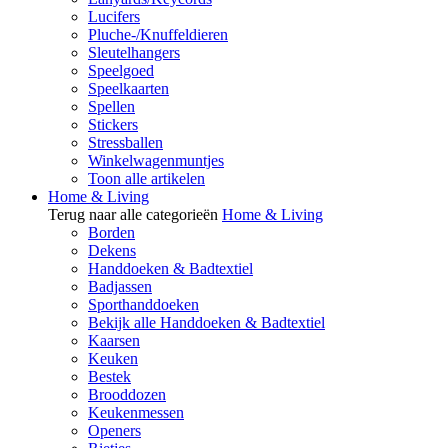
Lucifers
Pluche-/Knuffeldieren
Sleutelhangers
Speelgoed
Speelkaarten
Spellen
Stickers
Stressballen
Winkelwagenmuntjes
Toon alle artikelen
Home & Living
Terug naar alle categorieën
Home & Living
Borden
Dekens
Handdoeken & Badtextiel
Badjassen
Sporthanddoeken
Bekijk alle Handdoeken & Badtextiel
Kaarsen
Keuken
Bestek
Brooddozen
Keukenmessen
Openers