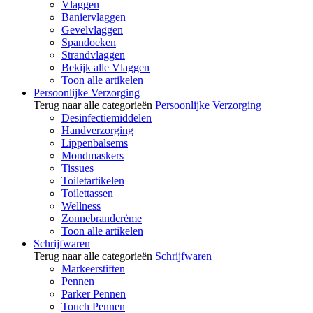
Vlaggen
Baniervlaggen
Gevelvlaggen
Spandoeken
Strandvlaggen
Bekijk alle Vlaggen
Toon alle artikelen
Persoonlijke Verzorging
Terug naar alle categorieën
Persoonlijke Verzorging
Desinfectiemiddelen
Handverzorging
Lippenbalsems
Mondmaskers
Tissues
Toiletartikelen
Toilettassen
Wellness
Zonnebrandcrème
Toon alle artikelen
Schrijfwaren
Terug naar alle categorieën
Schrijfwaren
Markeerstiften
Pennen
Parker Pennen
Touch Pennen