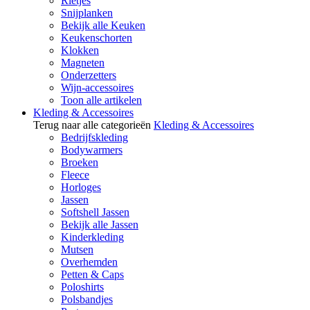
Rietjes
Snijplanken
Bekijk alle Keuken
Keukenschorten
Klokken
Magneten
Onderzetters
Wijn-accessoires
Toon alle artikelen
Kleding & Accessoires
Terug naar alle categorieën
Kleding & Accessoires
Bedrijfskleding
Bodywarmers
Broeken
Fleece
Horloges
Jassen
Softshell Jassen
Bekijk alle Jassen
Kinderkleding
Mutsen
Overhemden
Petten & Caps
Poloshirts
Polsbandjes