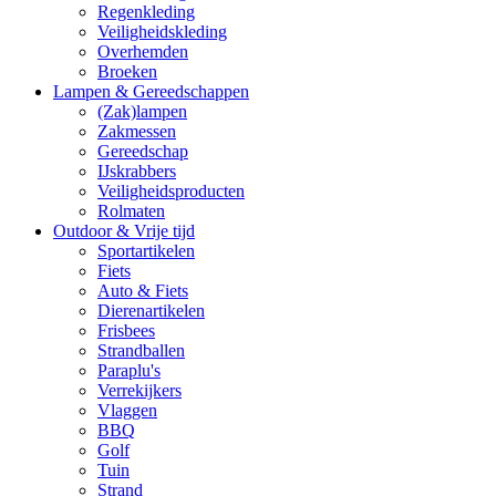
Regenkleding
Veiligheidskleding
Overhemden
Broeken
Lampen & Gereedschappen
(Zak)lampen
Zakmessen
Gereedschap
IJskrabbers
Veiligheidsproducten
Rolmaten
Outdoor & Vrije tijd
Sportartikelen
Fiets
Auto & Fiets
Dierenartikelen
Frisbees
Strandballen
Paraplu's
Verrekijkers
Vlaggen
BBQ
Golf
Tuin
Strand