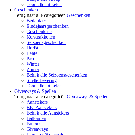
Toon alle artikelen
Geschenken
Terug naar alle categorieën
Geschenken
Bedankjes
Eindejaarsgeschenken
Geschenksets
Kerstpakketten
Seizoensgeschenken
Herfst
Lente
Pasen
Winter
Zomer
Bekijk alle Seizoensgeschenken
Snelle Levering
Toon alle artikelen
Giveaways & Spellen
Terug naar alle categorieën
Giveaways & Spellen
Aanstekers
BIC Aanstekers
Bekijk alle Aanstekers
Ballonnen
Buttons
Giveaways
Lanyards/Keycords