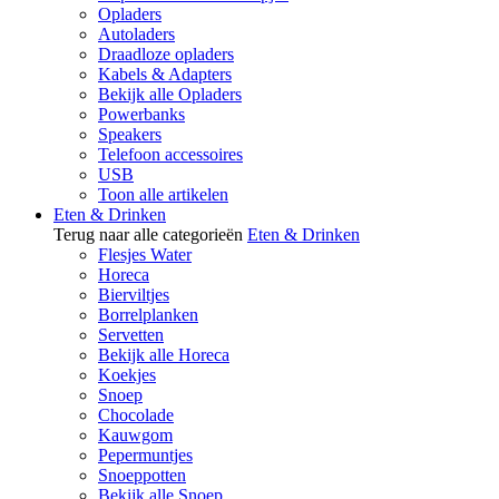
Opladers
Autoladers
Draadloze opladers
Kabels & Adapters
Bekijk alle Opladers
Powerbanks
Speakers
Telefoon accessoires
USB
Toon alle artikelen
Eten & Drinken
Terug naar alle categorieën
Eten & Drinken
Flesjes Water
Horeca
Bierviltjes
Borrelplanken
Servetten
Bekijk alle Horeca
Koekjes
Snoep
Chocolade
Kauwgom
Pepermuntjes
Snoeppotten
Bekijk alle Snoep