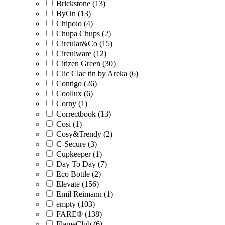
Brickstone (13)
ByOn (13)
Chipolo (4)
Chupa Chups (2)
Circular&Co (15)
Circulware (12)
Citizen Green (30)
Clic Clac tin by Areka (6)
Contigo (26)
Coollux (6)
Corny (1)
Correctbook (13)
Cosi (1)
Cosy&Trendy (2)
C-Secure (3)
Cupkeeper (1)
Day To Day (7)
Eco Bottle (2)
Elevate (156)
Emil Reimann (1)
empty (103)
FARE® (138)
FlameClub (6)