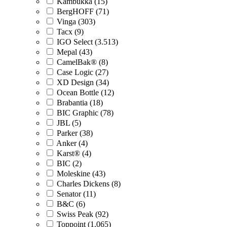
Kambukka (15)
BergHOFF (71)
Vinga (303)
Tacx (9)
IGO Select (3.513)
Mepal (43)
CamelBak® (8)
Case Logic (27)
XD Design (34)
Ocean Bottle (12)
Brabantia (18)
BIC Graphic (78)
JBL (5)
Parker (38)
Anker (4)
Karst® (4)
BIC (2)
Moleskine (43)
Charles Dickens (8)
Senator (11)
B&C (6)
Swiss Peak (92)
Toppoint (1.065)