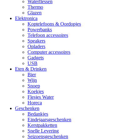
Waterflessen
Thermo
Glazen
Elektronica
Koptelefoons & Oordopjes
Powerbanks
Telefoon accessoires
Speakers
Opladers
Computer accessoires
Gadgets
USB
Eten & Drinken
Bier
Wijn
Snoep
Koekjes
Flesjes Water
Horeca
Geschenken
Bedankjes
Eindejaarsgeschenken
Kerstpakketten
Snelle Levering
Seizoensgeschenken