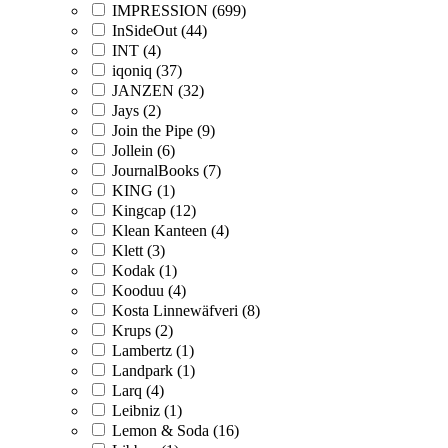
IMPRESSION (699)
InSideOut (44)
INT (4)
iqoniq (37)
JANZEN (32)
Jays (2)
Join the Pipe (9)
Jollein (6)
JournalBooks (7)
KING (1)
Kingcap (12)
Klean Kanteen (4)
Klett (3)
Kodak (1)
Kooduu (4)
Kosta Linnewäfveri (8)
Krups (2)
Lambertz (1)
Landpark (1)
Larq (4)
Leibniz (1)
Lemon & Soda (16)