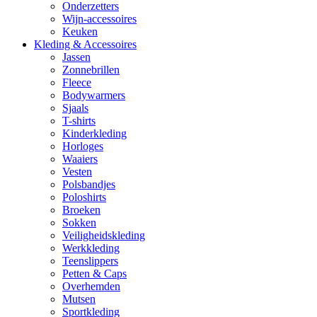
Onderzetters
Wijn-accessoires
Keuken
Kleding & Accessoires
Jassen
Zonnebrillen
Fleece
Bodywarmers
Sjaals
T-shirts
Kinderkleding
Horloges
Waaiers
Vesten
Polsbandjes
Poloshirts
Broeken
Sokken
Veiligheidskleding
Werkkleding
Teenslippers
Petten & Caps
Overhemden
Mutsen
Sportkleding