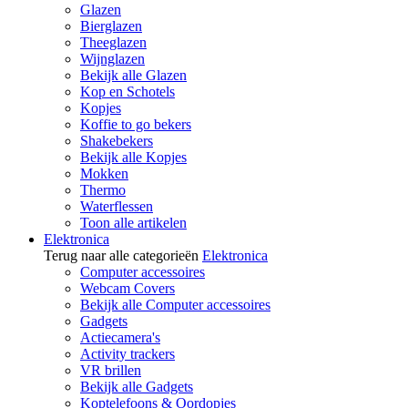
Glazen
Bierglazen
Theeglazen
Wijnglazen
Bekijk alle Glazen
Kop en Schotels
Kopjes
Koffie to go bekers
Shakebekers
Bekijk alle Kopjes
Mokken
Thermo
Waterflessen
Toon alle artikelen
Elektronica
Terug naar alle categorieën
Elektronica
Computer accessoires
Webcam Covers
Bekijk alle Computer accessoires
Gadgets
Actiecamera's
Activity trackers
VR brillen
Bekijk alle Gadgets
Koptelefoons & Oordopjes