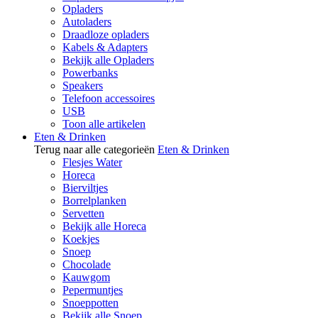
Opladers
Autoladers
Draadloze opladers
Kabels & Adapters
Bekijk alle Opladers
Powerbanks
Speakers
Telefoon accessoires
USB
Toon alle artikelen
Eten & Drinken
Terug naar alle categorieën
Eten & Drinken
Flesjes Water
Horeca
Bierviltjes
Borrelplanken
Servetten
Bekijk alle Horeca
Koekjes
Snoep
Chocolade
Kauwgom
Pepermuntjes
Snoeppotten
Bekijk alle Snoep