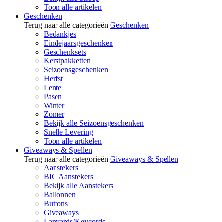
Toon alle artikelen
Geschenken
Terug naar alle categorieën
Geschenken
Bedankjes
Eindejaarsgeschenken
Geschenksets
Kerstpakketten
Seizoensgeschenken
Herfst
Lente
Pasen
Winter
Zomer
Bekijk alle Seizoensgeschenken
Snelle Levering
Toon alle artikelen
Giveaways & Spellen
Terug naar alle categorieën
Giveaways & Spellen
Aanstekers
BIC Aanstekers
Bekijk alle Aanstekers
Ballonnen
Buttons
Giveaways
Lanyards/Keycords