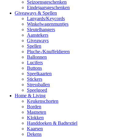
Seizoensgeschenken
Eindejaarsgeschenken
Giveaways & Spellen
Lanyards/Keycords
Winkelwagenmuntjes
Sleutelhangers
Aanstekers
Giveaways
Spellen
Pluche-/Knuffeldieren
Ballonnen
Lucifers
Buttons
Speelkaarten
Stickers
Stressballen
Speelgoed
Home & Living
Keukenschorten
Borden
Magneten
Klokken
Handdoeken & Badtextiel
Kaarsen
Dekens