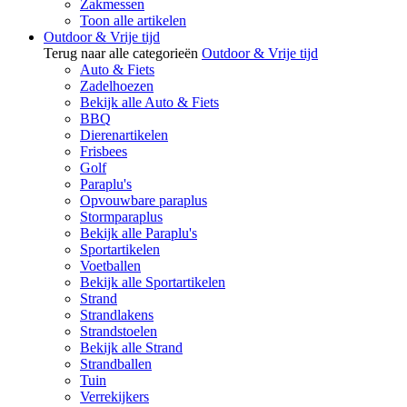
Zakmessen
Toon alle artikelen
Outdoor & Vrije tijd
Terug naar alle categorieën
Outdoor & Vrije tijd
Auto & Fiets
Zadelhoezen
Bekijk alle Auto & Fiets
BBQ
Dierenartikelen
Frisbees
Golf
Paraplu's
Opvouwbare paraplus
Stormparaplus
Bekijk alle Paraplu's
Sportartikelen
Voetballen
Bekijk alle Sportartikelen
Strand
Strandlakens
Strandstoelen
Bekijk alle Strand
Strandballen
Tuin
Verrekijkers