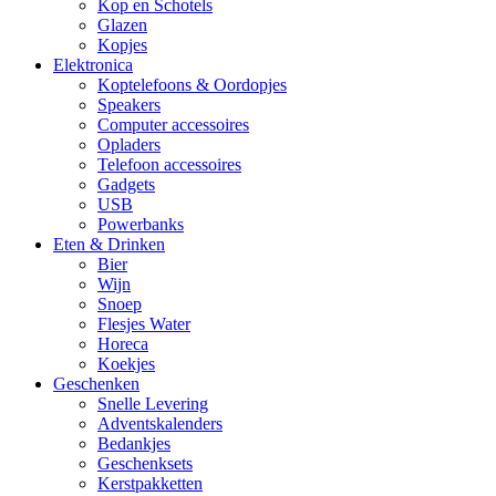
Kop en Schotels
Glazen
Kopjes
Elektronica
Koptelefoons & Oordopjes
Speakers
Computer accessoires
Opladers
Telefoon accessoires
Gadgets
USB
Powerbanks
Eten & Drinken
Bier
Wijn
Snoep
Flesjes Water
Horeca
Koekjes
Geschenken
Snelle Levering
Adventskalenders
Bedankjes
Geschenksets
Kerstpakketten