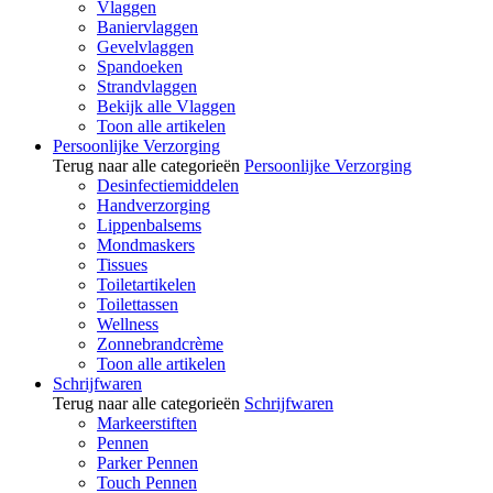
Vlaggen
Baniervlaggen
Gevelvlaggen
Spandoeken
Strandvlaggen
Bekijk alle Vlaggen
Toon alle artikelen
Persoonlijke Verzorging
Terug naar alle categorieën
Persoonlijke Verzorging
Desinfectiemiddelen
Handverzorging
Lippenbalsems
Mondmaskers
Tissues
Toiletartikelen
Toilettassen
Wellness
Zonnebrandcrème
Toon alle artikelen
Schrijfwaren
Terug naar alle categorieën
Schrijfwaren
Markeerstiften
Pennen
Parker Pennen
Touch Pennen