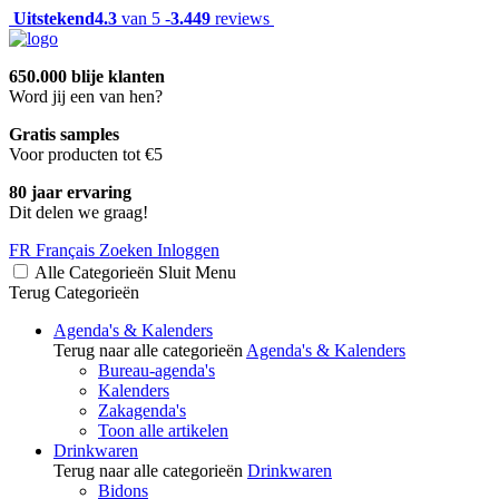
Uitstekend
4.3
van 5 -
3.449
reviews
650.000 blije klanten
Word jij een van hen?
Gratis samples
Voor producten tot €5
80 jaar ervaring
Dit delen we graag!
FR
Français
Zoeken
Inloggen
Alle Categorieën
Sluit
Menu
Terug
Categorieën
Agenda's & Kalenders
Terug naar alle categorieën
Agenda's & Kalenders
Bureau-agenda's
Kalenders
Zakagenda's
Toon alle artikelen
Drinkwaren
Terug naar alle categorieën
Drinkwaren
Bidons