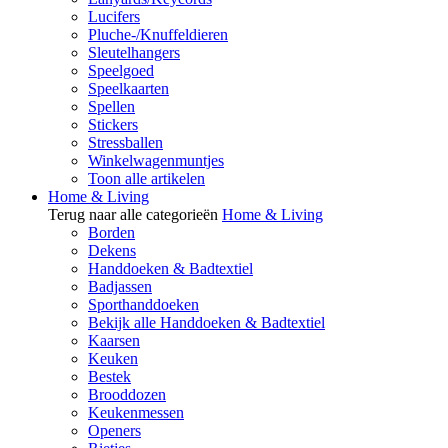
Lucifers
Pluche-/Knuffeldieren
Sleutelhangers
Speelgoed
Speelkaarten
Spellen
Stickers
Stressballen
Winkelwagenmuntjes
Toon alle artikelen
Home & Living
Terug naar alle categorieën
Home & Living
Borden
Dekens
Handdoeken & Badtextiel
Badjassen
Sporthanddoeken
Bekijk alle Handdoeken & Badtextiel
Kaarsen
Keuken
Bestek
Brooddozen
Keukenmessen
Openers