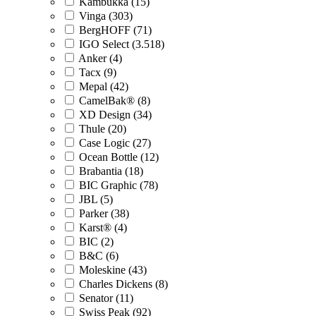
Kambukka (15)
Vinga (303)
BergHOFF (71)
IGO Select (3.518)
Anker (4)
Tacx (9)
Mepal (42)
CamelBak® (8)
XD Design (34)
Thule (20)
Case Logic (27)
Ocean Bottle (12)
Brabantia (18)
BIC Graphic (78)
JBL (5)
Parker (38)
Karst® (4)
BIC (2)
B&C (6)
Moleskine (43)
Charles Dickens (8)
Senator (11)
Swiss Peak (92)