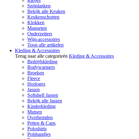
Rietjes
Snijplanken
Bekijk alle Keuken
Keukenschorten
Klokken
Magneten
Onderzetters
Wijn-accessoires
Toon alle artikelen
Kleding & Accessoires
Terug naar alle categorieën
Kleding & Accessoires
Bedrijfskleding
Bodywarmers
Broeken
Fleece
Horloges
Jassen
Softshell Jassen
Bekijk alle Jassen
Kinderkleding
Mutsen
Overhemden
Petten & Caps
Poloshirts
Polsbandjes