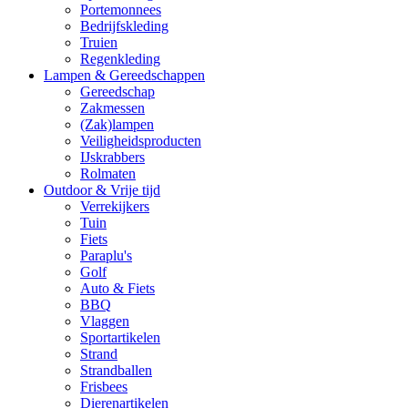
Portemonnees
Bedrijfskleding
Truien
Regenkleding
Lampen & Gereedschappen
Gereedschap
Zakmessen
(Zak)lampen
Veiligheidsproducten
IJskrabbers
Rolmaten
Outdoor & Vrije tijd
Verrekijkers
Tuin
Fiets
Paraplu's
Golf
Auto & Fiets
BBQ
Vlaggen
Sportartikelen
Strand
Strandballen
Frisbees
Dierenartikelen