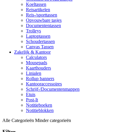
Koeltassen
Reisartikelen
Reis-/sporttassen
Opvouwbare tasjes
Documententassen
Trolleys
Laptoptassen
Schoudertassen
Canvas Tassen
Zakelijk & Kantoor
Calculators
Mousepads
Kaarthouders
Linialen
Rollup banners
Kantooraccessoires
Schrijf-/Documentenmappen
Etuis
Post-It
Notitieboeken
Notitieblokken
Alle Categorieën
Minder categorieën
Filter