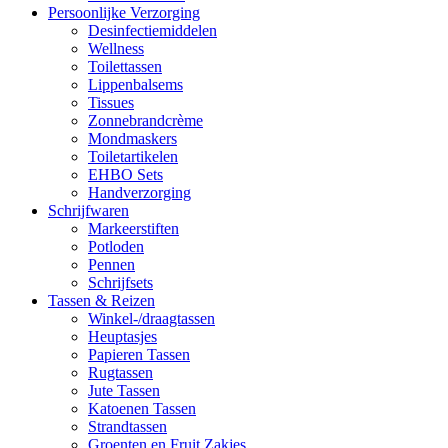
Persoonlijke Verzorging
Desinfectiemiddelen
Wellness
Toilettassen
Lippenbalsems
Tissues
Zonnebrandcrème
Mondmaskers
Toiletartikelen
EHBO Sets
Handverzorging
Schrijfwaren
Markeerstiften
Potloden
Pennen
Schrijfsets
Tassen & Reizen
Winkel-/draagtassen
Heuptasjes
Papieren Tassen
Rugtassen
Jute Tassen
Katoenen Tassen
Strandtassen
Groenten en Fruit Zakjes