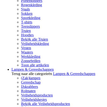
Portemonnees
Regenkleding
Sjaals
Sokken
Sportkleding
T-shirts
Teenslippers
Truien
Hoodies
Bekijk alle Truien
Veiligheidskleding
Vesten
Waaiers
Werkkleding
Zonnebrillen
Toon alle artikelen
Lampen & Gereedschappen
Terug naar alle categorieën
Lampen & Gereedschappen
(Zak)lampen
Gereedschap
IJskrabbers
Rolmaten
Veiligheidsproducten
Veiligheidshesjes
Bekijk alle Veiligheidsproducten