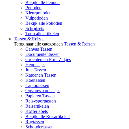
Bekijk alle Pennen
Potloden
Kleurpotloden
Vulpotloden
Bekijk alle Potloden
Schrijfsets
Toon alle artikelen
Tassen & Reizen
Terug naar alle categorieën
Tassen & Reizen
Canvas Tassen
Documententassen
Groenten en Fruit Zakjes
Heuptasjes
Jute Tassen
Katoenen Tassen
Koeltassen
Laptoptassen
Opvouwbare tasjes
Papieren Tassen
Reis-/sporttassen
Reisartikelen
Kofferlabels
Bekijk alle Reisartikelen
Rugtassen
Schoudertassen