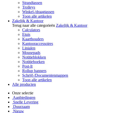
Strandtassen
Trolleys
Winkel-/draagtassen
Toon alle artikelen
Zakelijk & Kantoor
Terug naar alle categorieën
Zakelijk & Kantoor
Calculators
Etuis
Kaarthouders
Kantooraccessoires
Linialen
Mousepads
Notitieblokken
Notitieboeken
Post-It
Rollup banners
Schrijf-/Documentenmappen
Toon alle artikelen
Alle producten
Onze selectie
Aanbiedingen
Snelle Levering
Duurzaam
Nieuw