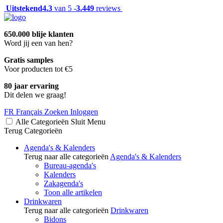
Uitstekend
4.3
van 5 -
3.449
reviews
650.000 blije klanten
Word jij een van hen?
Gratis samples
Voor producten tot €5
80 jaar ervaring
Dit delen we graag!
FR
Français
Zoeken
Inloggen
Alle Categorieën
Sluit
Menu
Terug
Categorieën
Agenda's & Kalenders
Terug naar alle categorieën
Agenda's & Kalenders
Bureau-agenda's
Kalenders
Zakagenda's
Toon alle artikelen
Drinkwaren
Terug naar alle categorieën
Drinkwaren
Bidons