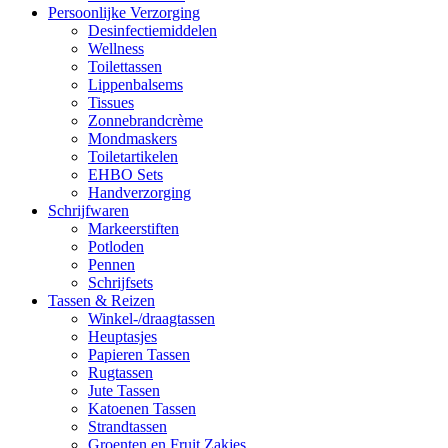
Persoonlijke Verzorging
Desinfectiemiddelen
Wellness
Toilettassen
Lippenbalsems
Tissues
Zonnebrandcrème
Mondmaskers
Toiletartikelen
EHBO Sets
Handverzorging
Schrijfwaren
Markeerstiften
Potloden
Pennen
Schrijfsets
Tassen & Reizen
Winkel-/draagtassen
Heuptasjes
Papieren Tassen
Rugtassen
Jute Tassen
Katoenen Tassen
Strandtassen
Groenten en Fruit Zakjes