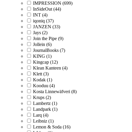
IMPRESSION (699)
InSideOut (44)
INT (4)
iqoniq (37)
JANZEN (33)
Jays (2)
Join the Pipe (9)
Jollein (6)
JournalBooks (7)
KING (1)
Kingcap (12)
Klean Kanteen (4)
Klett (3)
Kodak (1)
Kooduu (4)
Kosta Linnewäfveri (8)
Krups (2)
Lambertz (1)
Landpark (1)
Larq (4)
Leibniz (1)
Lemon & Soda (16)