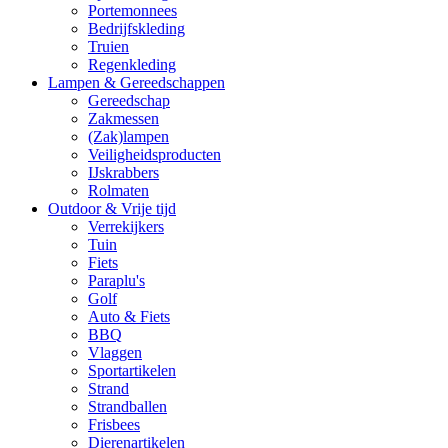
Portemonnees
Bedrijfskleding
Truien
Regenkleding
Lampen & Gereedschappen
Gereedschap
Zakmessen
(Zak)lampen
Veiligheidsproducten
IJskrabbers
Rolmaten
Outdoor & Vrije tijd
Verrekijkers
Tuin
Fiets
Paraplu's
Golf
Auto & Fiets
BBQ
Vlaggen
Sportartikelen
Strand
Strandballen
Frisbees
Dierenartikelen