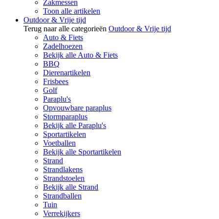
Zakmessen
Toon alle artikelen
Outdoor & Vrije tijd
Terug naar alle categorieën
Outdoor & Vrije tijd
Auto & Fiets
Zadelhoezen
Bekijk alle Auto & Fiets
BBQ
Dierenartikelen
Frisbees
Golf
Paraplu's
Opvouwbare paraplus
Stormparaplus
Bekijk alle Paraplu's
Sportartikelen
Voetballen
Bekijk alle Sportartikelen
Strand
Strandlakens
Strandstoelen
Bekijk alle Strand
Strandballen
Tuin
Verrekijkers