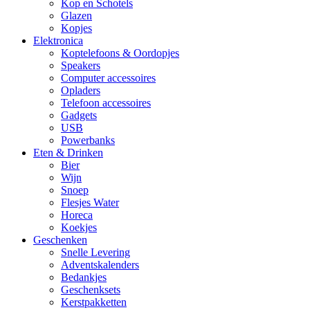
Kop en Schotels
Glazen
Kopjes
Elektronica
Koptelefoons & Oordopjes
Speakers
Computer accessoires
Opladers
Telefoon accessoires
Gadgets
USB
Powerbanks
Eten & Drinken
Bier
Wijn
Snoep
Flesjes Water
Horeca
Koekjes
Geschenken
Snelle Levering
Adventskalenders
Bedankjes
Geschenksets
Kerstpakketten