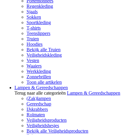
Portemonnees
Regenkleding
Sjaals
Sokken
Sportkleding
T-shirts
Teenslippers
Truien
Hoodies
Bekijk alle Truien
Veiligheidskleding
Vesten
Waaiers
Werkkleding
Zonnebrillen
Toon alle artikelen
Lampen & Gereedschappen
Terug naar alle categorieën
Lampen & Gereedschappen
(Zak)lampen
Gereedschap
IJskrabbers
Rolmaten
Veiligheidsproducten
Veiligheidshesjes
Bekijk alle Veiligheidsproducten