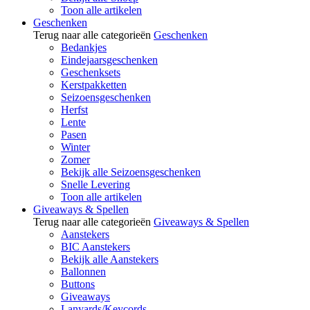
Toon alle artikelen
Geschenken
Terug naar alle categorieën
Geschenken
Bedankjes
Eindejaarsgeschenken
Geschenksets
Kerstpakketten
Seizoensgeschenken
Herfst
Lente
Pasen
Winter
Zomer
Bekijk alle Seizoensgeschenken
Snelle Levering
Toon alle artikelen
Giveaways & Spellen
Terug naar alle categorieën
Giveaways & Spellen
Aanstekers
BIC Aanstekers
Bekijk alle Aanstekers
Ballonnen
Buttons
Giveaways
Lanyards/Keycords