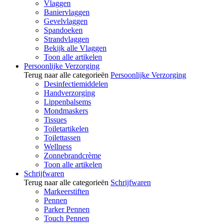
Vlaggen
Baniervlaggen
Gevelvlaggen
Spandoeken
Strandvlaggen
Bekijk alle Vlaggen
Toon alle artikelen
Persoonlijke Verzorging
Terug naar alle categorieën
Persoonlijke Verzorging
Desinfectiemiddelen
Handverzorging
Lippenbalsems
Mondmaskers
Tissues
Toiletartikelen
Toilettassen
Wellness
Zonnebrandcrème
Toon alle artikelen
Schrijfwaren
Terug naar alle categorieën
Schrijfwaren
Markeerstiften
Pennen
Parker Pennen
Touch Pennen