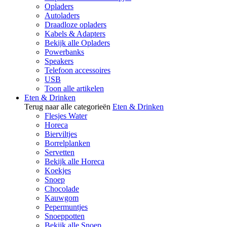
Opladers
Autoladers
Draadloze opladers
Kabels & Adapters
Bekijk alle Opladers
Powerbanks
Speakers
Telefoon accessoires
USB
Toon alle artikelen
Eten & Drinken
Terug naar alle categorieën
Eten & Drinken
Flesjes Water
Horeca
Bierviltjes
Borrelplanken
Servetten
Bekijk alle Horeca
Koekjes
Snoep
Chocolade
Kauwgom
Pepermuntjes
Snoeppotten
Bekijk alle Snoep