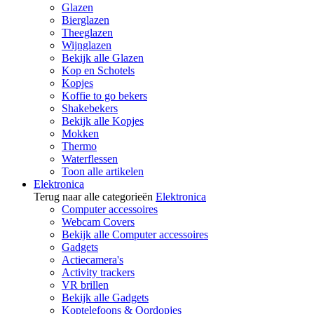
Glazen
Bierglazen
Theeglazen
Wijnglazen
Bekijk alle Glazen
Kop en Schotels
Kopjes
Koffie to go bekers
Shakebekers
Bekijk alle Kopjes
Mokken
Thermo
Waterflessen
Toon alle artikelen
Elektronica
Terug naar alle categorieën
Elektronica
Computer accessoires
Webcam Covers
Bekijk alle Computer accessoires
Gadgets
Actiecamera's
Activity trackers
VR brillen
Bekijk alle Gadgets
Koptelefoons & Oordopjes