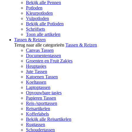
Bekijk alle Pennen
Potloden
Kleurpotloden
Vulpotloden
Bekijk alle Potloden
Schrijfsets
Toon alle artikelen
Tassen & Reizen
Terug naar alle categorieën
Tassen & Reizen
Canvas Tassen
Documententassen
Groenten en Fruit Zakjes
Heuptasjes
Jute Tassen
Katoenen Tassen
Koeltassen
Laptoptassen
Opvouwbare tasjes
Papieren Tassen
Reis-/sporttassen
Reisartikelen
Kofferlabels
Bekijk alle Reisartikelen
Rugtassen
Schoudertassen