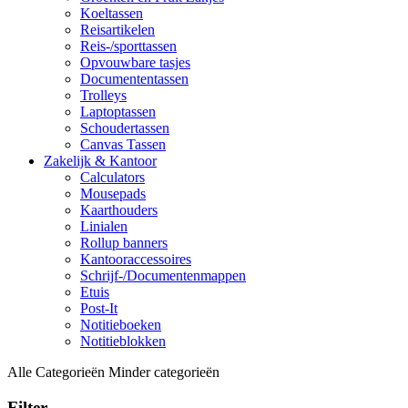
Koeltassen
Reisartikelen
Reis-/sporttassen
Opvouwbare tasjes
Documententassen
Trolleys
Laptoptassen
Schoudertassen
Canvas Tassen
Zakelijk & Kantoor
Calculators
Mousepads
Kaarthouders
Linialen
Rollup banners
Kantooraccessoires
Schrijf-/Documentenmappen
Etuis
Post-It
Notitieboeken
Notitieblokken
Alle Categorieën
Minder categorieën
Filter