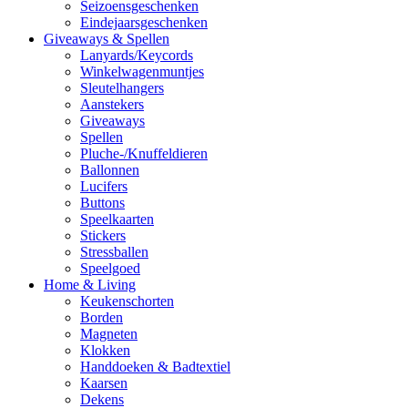
Seizoensgeschenken
Eindejaarsgeschenken
Giveaways & Spellen
Lanyards/Keycords
Winkelwagenmuntjes
Sleutelhangers
Aanstekers
Giveaways
Spellen
Pluche-/Knuffeldieren
Ballonnen
Lucifers
Buttons
Speelkaarten
Stickers
Stressballen
Speelgoed
Home & Living
Keukenschorten
Borden
Magneten
Klokken
Handdoeken & Badtextiel
Kaarsen
Dekens