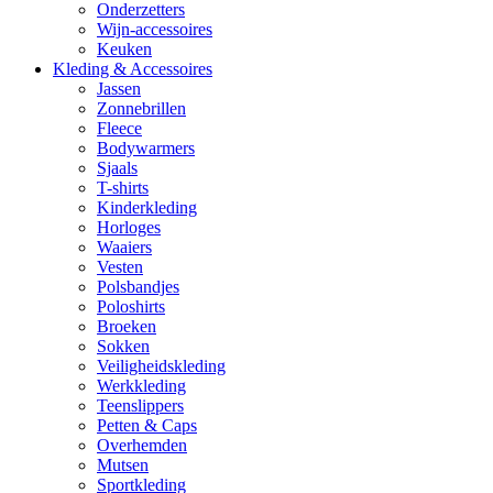
Onderzetters
Wijn-accessoires
Keuken
Kleding & Accessoires
Jassen
Zonnebrillen
Fleece
Bodywarmers
Sjaals
T-shirts
Kinderkleding
Horloges
Waaiers
Vesten
Polsbandjes
Poloshirts
Broeken
Sokken
Veiligheidskleding
Werkkleding
Teenslippers
Petten & Caps
Overhemden
Mutsen
Sportkleding