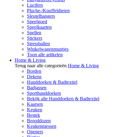
Lucifers
Pluche-/Knuffeldieren
Sleutelhangers
Speelgoed
Speelkaarten
Spellen
Stickers
Stressballen
Winkelwagenmuntjes
Toon alle artikelen
Home & Living
Terug naar alle categorieën
Home & Living
Borden
Dekens
Handdoeken & Badtextiel
Badjassen
Sporthanddoeken
Bekijk alle Handdoeken & Badtextiel
Kaarsen
Keuken
Bestek
Brooddozen
Keukenmessen
Openers