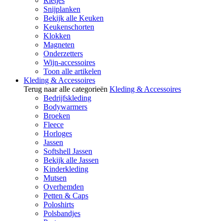
Rietjes
Snijplanken
Bekijk alle Keuken
Keukenschorten
Klokken
Magneten
Onderzetters
Wijn-accessoires
Toon alle artikelen
Kleding & Accessoires
Terug naar alle categorieën
Kleding & Accessoires
Bedrijfskleding
Bodywarmers
Broeken
Fleece
Horloges
Jassen
Softshell Jassen
Bekijk alle Jassen
Kinderkleding
Mutsen
Overhemden
Petten & Caps
Poloshirts
Polsbandjes