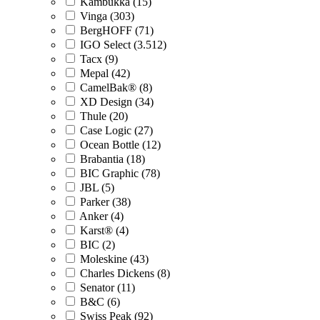
Kambukka (15)
Vinga (303)
BergHOFF (71)
IGO Select (3.512)
Tacx (9)
Mepal (42)
CamelBak® (8)
XD Design (34)
Thule (20)
Case Logic (27)
Ocean Bottle (12)
Brabantia (18)
BIC Graphic (78)
JBL (5)
Parker (38)
Anker (4)
Karst® (4)
BIC (2)
Moleskine (43)
Charles Dickens (8)
Senator (11)
B&C (6)
Swiss Peak (92)