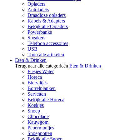
Opladers
Autoladers
Draadloze opladers
Kabels & Adapters
Bekijk alle Opladers
Powerbanks
Speakers
Telefoon accessoires
USB
Toon alle artikelen
Eten & Drinken
Terug naar alle categorieën
Eten & Drinken
Flesjes Water
Horeca
Bierviltjes
Borrelplanken
Servetten
Bekijk alle Horeca
Koekjes
Snoep
Chocolade
Kauwgom
Pepermuntjes
Snoeppotten
Bekijk alle Snoep