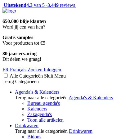
Uitstekend
4.3
van 5 -
3.449
reviews
650.000 blije klanten
Word jij een van hen?
Gratis samples
Voor producten tot €5
80 jaar ervaring
Dit delen we graag!
FR
Français
Zoeken
Inloggen
Alle Categorieën
Sluit
Menu
Terug
Categorieën
Agenda's & Kalenders
Terug naar alle categorieën
Agenda's & Kalenders
Bureau-agenda's
Kalenders
Zakagenda's
Toon alle artikelen
Drinkwaren
Terug naar alle categorieën
Drinkwaren
Bidons