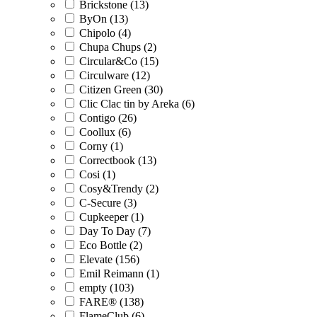
Brickstone (13)
ByOn (13)
Chipolo (4)
Chupa Chups (2)
Circular&Co (15)
Circulware (12)
Citizen Green (30)
Clic Clac tin by Areka (6)
Contigo (26)
Coollux (6)
Corny (1)
Correctbook (13)
Cosi (1)
Cosy&Trendy (2)
C-Secure (3)
Cupkeeper (1)
Day To Day (7)
Eco Bottle (2)
Elevate (156)
Emil Reimann (1)
empty (103)
FARE® (138)
FlameClub (6)