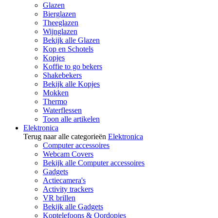
Glazen
Bierglazen
Theeglazen
Wijnglazen
Bekijk alle Glazen
Kop en Schotels
Kopjes
Koffie to go bekers
Shakebekers
Bekijk alle Kopjes
Mokken
Thermo
Waterflessen
Toon alle artikelen
Elektronica
Terug naar alle categorieën
Elektronica
Computer accessoires
Webcam Covers
Bekijk alle Computer accessoires
Gadgets
Actiecamera's
Activity trackers
VR brillen
Bekijk alle Gadgets
Koptelefoons & Oordopjes