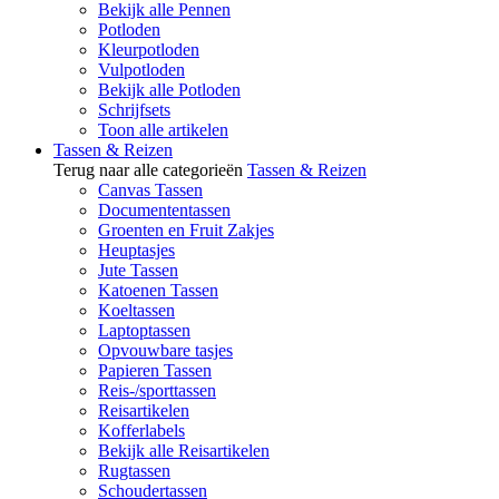
Bekijk alle Pennen
Potloden
Kleurpotloden
Vulpotloden
Bekijk alle Potloden
Schrijfsets
Toon alle artikelen
Tassen & Reizen
Terug naar alle categorieën
Tassen & Reizen
Canvas Tassen
Documententassen
Groenten en Fruit Zakjes
Heuptasjes
Jute Tassen
Katoenen Tassen
Koeltassen
Laptoptassen
Opvouwbare tasjes
Papieren Tassen
Reis-/sporttassen
Reisartikelen
Kofferlabels
Bekijk alle Reisartikelen
Rugtassen
Schoudertassen