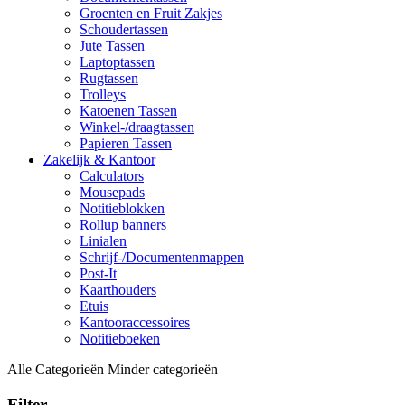
Groenten en Fruit Zakjes
Schoudertassen
Jute Tassen
Laptoptassen
Rugtassen
Trolleys
Katoenen Tassen
Winkel-/draagtassen
Papieren Tassen
Zakelijk & Kantoor
Calculators
Mousepads
Notitieblokken
Rollup banners
Linialen
Schrijf-/Documentenmappen
Post-It
Kaarthouders
Etuis
Kantooraccessoires
Notitieboeken
Alle Categorieën
Minder categorieën
Filter