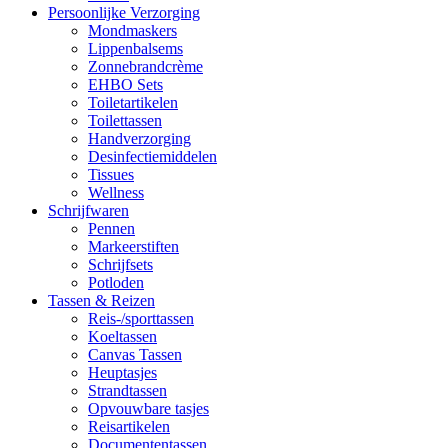
Persoonlijke Verzorging
Mondmaskers
Lippenbalsems
Zonnebrandcrème
EHBO Sets
Toiletartikelen
Toilettassen
Handverzorging
Desinfectiemiddelen
Tissues
Wellness
Schrijfwaren
Pennen
Markeerstiften
Schrijfsets
Potloden
Tassen & Reizen
Reis-/sporttassen
Koeltassen
Canvas Tassen
Heuptasjes
Strandtassen
Opvouwbare tasjes
Reisartikelen
Documententassen