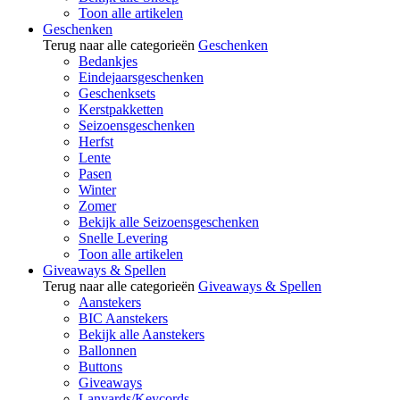
Toon alle artikelen
Geschenken
Terug naar alle categorieën
Geschenken
Bedankjes
Eindejaarsgeschenken
Geschenksets
Kerstpakketten
Seizoensgeschenken
Herfst
Lente
Pasen
Winter
Zomer
Bekijk alle Seizoensgeschenken
Snelle Levering
Toon alle artikelen
Giveaways & Spellen
Terug naar alle categorieën
Giveaways & Spellen
Aanstekers
BIC Aanstekers
Bekijk alle Aanstekers
Ballonnen
Buttons
Giveaways
Lanyards/Keycords