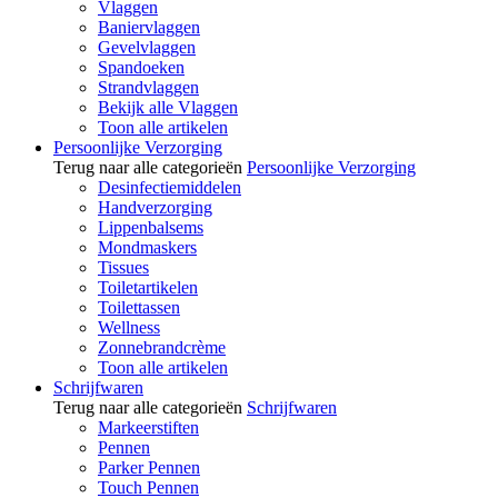
Vlaggen
Baniervlaggen
Gevelvlaggen
Spandoeken
Strandvlaggen
Bekijk alle Vlaggen
Toon alle artikelen
Persoonlijke Verzorging
Terug naar alle categorieën
Persoonlijke Verzorging
Desinfectiemiddelen
Handverzorging
Lippenbalsems
Mondmaskers
Tissues
Toiletartikelen
Toilettassen
Wellness
Zonnebrandcrème
Toon alle artikelen
Schrijfwaren
Terug naar alle categorieën
Schrijfwaren
Markeerstiften
Pennen
Parker Pennen
Touch Pennen