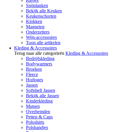
Rietjes
Snijplanken
Bekijk alle Keuken
Keukenschorten
Klokken
Magneten
Onderzetters
Wijn-accessoires
Toon alle artikelen
Kleding & Accessoires
Terug naar alle categorieën
Kleding & Accessoires
Bedrijfskleding
Bodywarmers
Broeken
Fleece
Horloges
Jassen
Softshell Jassen
Bekijk alle Jassen
Kinderkleding
Mutsen
Overhemden
Petten & Caps
Poloshirts
Polsbandjes