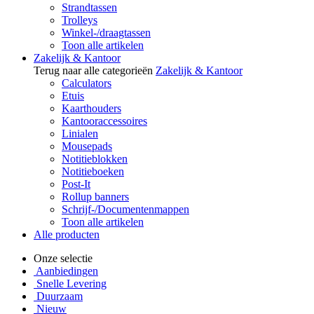
Strandtassen
Trolleys
Winkel-/draagtassen
Toon alle artikelen
Zakelijk & Kantoor
Terug naar alle categorieën
Zakelijk & Kantoor
Calculators
Etuis
Kaarthouders
Kantooraccessoires
Linialen
Mousepads
Notitieblokken
Notitieboeken
Post-It
Rollup banners
Schrijf-/Documentenmappen
Toon alle artikelen
Alle producten
Onze selectie
Aanbiedingen
Snelle Levering
Duurzaam
Nieuw