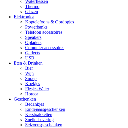
Waterflessen
Thermo
Glazen
Elektronica
Koptelefoons & Oordopjes
Powerbanks
Telefoon accessoires
Speakers
Opladers
Computer accessoires
Gadgets
USB
Eten & Drinken
Bier
Wijn
Snoep
Koekjes
Flesjes Water
Horeca
Geschenken
Bedankjes
Eindejaarsgeschenken
Kerstpakketten
Snelle Levering
Seizoensgeschenken