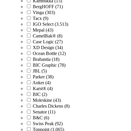
Kambukka (15)
BergHOFF (71)
Vinga (303)
Tacx (9)
IGO Select (3.513)
Mepal (43)
CamelBak® (8)
Case Logic (27)
XD Design (34)
Ocean Bottle (12)
Brabantia (18)
BIC Graphic (78)
JBL (5)
Parker (38)
Anker (4)
Karst® (4)
BIC (2)
Moleskine (43)
Charles Dickens (8)
Senator (11)
B&C (6)
Swiss Peak (92)
Toppoint (1.065)