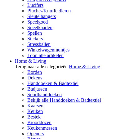
Lucifers
Pluche-/Knuffeldieren
Sleutelhangers
Speelgoed
Speelkaarten
Spellen
Stickers
Stressballen
Winkelwagenmuntjes
Toon alle artikelen
Home & Living
Terug naar alle categorieën
Home & Living
Borden
Dekens
Handdoeken & Badtextiel
Badjassen
Sporthanddoeken
Bekijk alle Handdoeken & Badtextiel
Kaarsen
Keuken
Bestek
Brooddozen
Keukenmessen
Openers