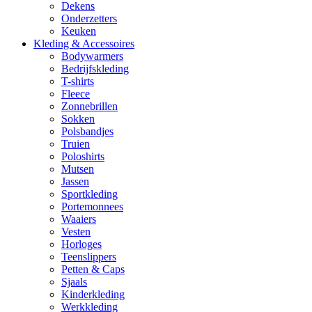
Dekens
Onderzetters
Keuken
Kleding & Accessoires
Bodywarmers
Bedrijfskleding
T-shirts
Fleece
Zonnebrillen
Sokken
Polsbandjes
Truien
Poloshirts
Mutsen
Jassen
Sportkleding
Portemonnees
Waaiers
Vesten
Horloges
Teenslippers
Petten & Caps
Sjaals
Kinderkleding
Werkkleding