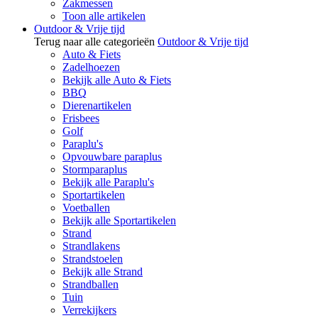
Zakmessen
Toon alle artikelen
Outdoor & Vrije tijd
Terug naar alle categorieën
Outdoor & Vrije tijd
Auto & Fiets
Zadelhoezen
Bekijk alle Auto & Fiets
BBQ
Dierenartikelen
Frisbees
Golf
Paraplu's
Opvouwbare paraplus
Stormparaplus
Bekijk alle Paraplu's
Sportartikelen
Voetballen
Bekijk alle Sportartikelen
Strand
Strandlakens
Strandstoelen
Bekijk alle Strand
Strandballen
Tuin
Verrekijkers