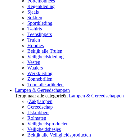
Portemonnees
Regenkleding
Sjaals
Sokken
Sportkleding
T-shirts
Teenslippers
Truien
Hoodies
Bekijk alle Truien
Veiligheidskleding
Vesten
Waaiers
Werkkleding
Zonnebrillen
Toon alle artikelen
Lampen & Gereedschappen
Terug naar alle categorieën
Lampen & Gereedschappen
(Zak)lampen
Gereedschap
IJskrabbers
Rolmaten
Veiligheidsproducten
Veiligheidshesjes
Bekijk alle Veiligheidsproducten