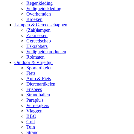
Regenkleding
Veiligheidskleding
Overhemden
Broeken
Lampen & Gereedschappen
(Zak)lampen
Zakmessen
Gereedschap
IJskrabbers
Veiligheidsproducten
Rolmaten
Outdoor & Vrije tijd
Sportartikelen
Fiets
Auto & Fiets
Dierenartikelen
Frisbees
Strandballen
Paraplu's
Verrekijkers
Vlaggen
BBQ
Golf
Tuin
Strand