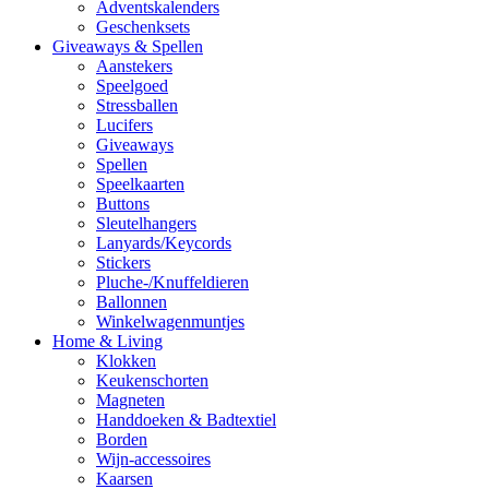
Adventskalenders
Geschenksets
Giveaways & Spellen
Aanstekers
Speelgoed
Stressballen
Lucifers
Giveaways
Spellen
Speelkaarten
Buttons
Sleutelhangers
Lanyards/Keycords
Stickers
Pluche-/Knuffeldieren
Ballonnen
Winkelwagenmuntjes
Home & Living
Klokken
Keukenschorten
Magneten
Handdoeken & Badtextiel
Borden
Wijn-accessoires
Kaarsen