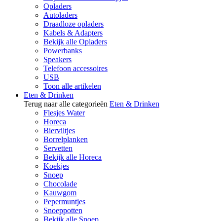
Opladers
Autoladers
Draadloze opladers
Kabels & Adapters
Bekijk alle Opladers
Powerbanks
Speakers
Telefoon accessoires
USB
Toon alle artikelen
Eten & Drinken
Terug naar alle categorieën
Eten & Drinken
Flesjes Water
Horeca
Bierviltjes
Borrelplanken
Servetten
Bekijk alle Horeca
Koekjes
Snoep
Chocolade
Kauwgom
Pepermuntjes
Snoeppotten
Bekijk alle Snoep