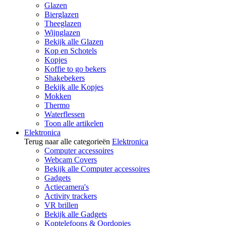
Glazen
Bierglazen
Theeglazen
Wijnglazen
Bekijk alle Glazen
Kop en Schotels
Kopjes
Koffie to go bekers
Shakebekers
Bekijk alle Kopjes
Mokken
Thermo
Waterflessen
Toon alle artikelen
Elektronica
Terug naar alle categorieën
Elektronica
Computer accessoires
Webcam Covers
Bekijk alle Computer accessoires
Gadgets
Actiecamera's
Activity trackers
VR brillen
Bekijk alle Gadgets
Koptelefoons & Oordopjes