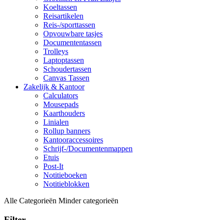
Koeltassen
Reisartikelen
Reis-/sporttassen
Opvouwbare tasjes
Documententassen
Trolleys
Laptoptassen
Schoudertassen
Canvas Tassen
Zakelijk & Kantoor
Calculators
Mousepads
Kaarthouders
Linialen
Rollup banners
Kantooraccessoires
Schrijf-/Documentenmappen
Etuis
Post-It
Notitieboeken
Notitieblokken
Alle Categorieën
Minder categorieën
Filter