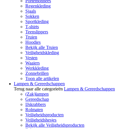
Portemonnees
Regenkleding
Sjaals
Sokken
Sportkleding
T-shirts
Teenslippers
Truien
Hoodies
Bekijk alle Truien
Veiligheidskleding
Vesten
Waaiers
Werkkleding
Zonnebrillen
Toon alle artikelen
Lampen & Gereedschappen
Terug naar alle categorieën
Lampen & Gereedschappen
(Zak)lampen
Gereedschap
IJskrabbers
Rolmaten
Veiligheidsproducten
Veiligheidshesjes
Bekijk alle Veiligheidsproducten