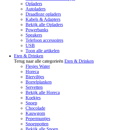
Opladers
Autoladers
Draadloze opladers
Kabels & Adapters
Bekijk alle Opladers
Powerbanks
Speakers
Telefoon accessoires
USB
Toon alle artikelen
Eten & Drinken
Terug naar alle categorieën
Eten & Drinken
Flesjes Water
Horeca
Bierviltjes
Borrelplanken
Servetten
Bekijk alle Horeca
Koekjes
Snoep
Chocolade
Kauwgom
Pepermuntjes
Snoeppotten
Bekijk alle Snoep