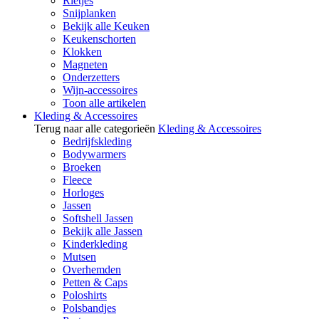
Rietjes
Snijplanken
Bekijk alle Keuken
Keukenschorten
Klokken
Magneten
Onderzetters
Wijn-accessoires
Toon alle artikelen
Kleding & Accessoires
Terug naar alle categorieën
Kleding & Accessoires
Bedrijfskleding
Bodywarmers
Broeken
Fleece
Horloges
Jassen
Softshell Jassen
Bekijk alle Jassen
Kinderkleding
Mutsen
Overhemden
Petten & Caps
Poloshirts
Polsbandjes