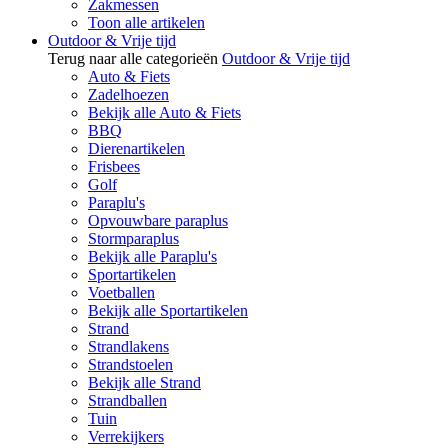
Zakmessen
Toon alle artikelen
Outdoor & Vrije tijd
Terug naar alle categorieën
Outdoor & Vrije tijd
Auto & Fiets
Zadelhoezen
Bekijk alle Auto & Fiets
BBQ
Dierenartikelen
Frisbees
Golf
Paraplu's
Opvouwbare paraplus
Stormparaplus
Bekijk alle Paraplu's
Sportartikelen
Voetballen
Bekijk alle Sportartikelen
Strand
Strandlakens
Strandstoelen
Bekijk alle Strand
Strandballen
Tuin
Verrekijkers