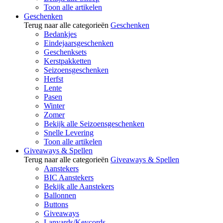
Toon alle artikelen
Geschenken
Terug naar alle categorieën
Geschenken
Bedankjes
Eindejaarsgeschenken
Geschenksets
Kerstpakketten
Seizoensgeschenken
Herfst
Lente
Pasen
Winter
Zomer
Bekijk alle Seizoensgeschenken
Snelle Levering
Toon alle artikelen
Giveaways & Spellen
Terug naar alle categorieën
Giveaways & Spellen
Aanstekers
BIC Aanstekers
Bekijk alle Aanstekers
Ballonnen
Buttons
Giveaways
Lanyards/Keycords