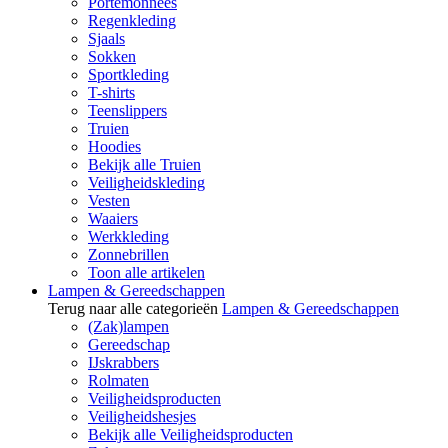
Portemonnees
Regenkleding
Sjaals
Sokken
Sportkleding
T-shirts
Teenslippers
Truien
Hoodies
Bekijk alle Truien
Veiligheidskleding
Vesten
Waaiers
Werkkleding
Zonnebrillen
Toon alle artikelen
Lampen & Gereedschappen
Terug naar alle categorieën
Lampen & Gereedschappen
(Zak)lampen
Gereedschap
IJskrabbers
Rolmaten
Veiligheidsproducten
Veiligheidshesjes
Bekijk alle Veiligheidsproducten