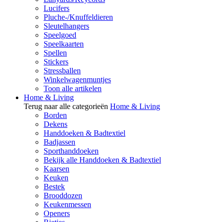
Lucifers
Pluche-/Knuffeldieren
Sleutelhangers
Speelgoed
Speelkaarten
Spellen
Stickers
Stressballen
Winkelwagenmuntjes
Toon alle artikelen
Home & Living
Terug naar alle categorieën
Home & Living
Borden
Dekens
Handdoeken & Badtextiel
Badjassen
Sporthanddoeken
Bekijk alle Handdoeken & Badtextiel
Kaarsen
Keuken
Bestek
Brooddozen
Keukenmessen
Openers