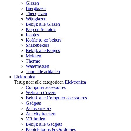
Glazen
Bierglazen
Theeglazen
Wijnglazen
Bekijk alle Glazen
Kop en Schotels
Kopjes
Koffie to go bekers
Shakebekers
Bekijk alle Kopjes
Mokken
Thermo
Waterflessen
Toon alle artikelen
Elektronica
Terug naar alle categorieën
Elektronica
Computer accessoires
Webcam Covers
Bekijk alle Computer accessoires
Gadgets
Actiecamera's
Activity trackers
VR brillen
Bekijk alle Gadgets
Koptelefoons & Oordopjes