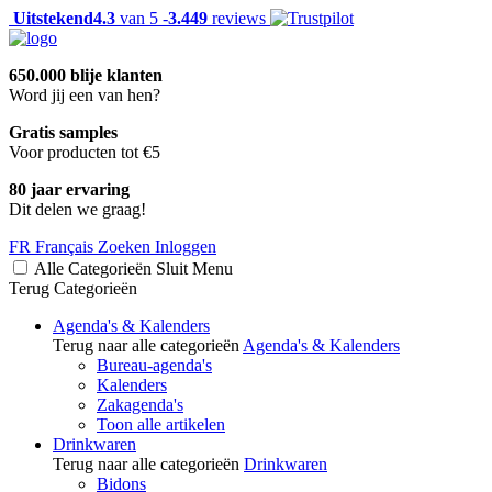
Uitstekend
4.3
van 5 -
3.449
reviews
650.000 blije klanten
Word jij een van hen?
Gratis samples
Voor producten tot €5
80 jaar ervaring
Dit delen we graag!
FR
Français
Zoeken
Inloggen
Alle Categorieën
Sluit
Menu
Terug
Categorieën
Agenda's & Kalenders
Terug naar alle categorieën
Agenda's & Kalenders
Bureau-agenda's
Kalenders
Zakagenda's
Toon alle artikelen
Drinkwaren
Terug naar alle categorieën
Drinkwaren
Bidons