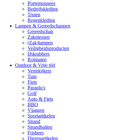
Portemonnees
Bedrijfskleding
Truien
Regenkleding
Lampen & Gereedschappen
Gereedschap
Zakmessen
(Zak)lampen
Veiligheidsproducten
IJskrabbers
Rolmaten
Outdoor & Vrije tijd
Verrekijkers
Tuin
Fiets
Paraplu's
Golf
Auto & Fiets
BBQ
Vlaggen
Sportartikelen
Strand
Strandballen
Frisbees
Dierenartikelen