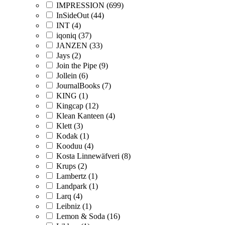
IMPRESSION (699)
InSideOut (44)
INT (4)
iqoniq (37)
JANZEN (33)
Jays (2)
Join the Pipe (9)
Jollein (6)
JournalBooks (7)
KING (1)
Kingcap (12)
Klean Kanteen (4)
Klett (3)
Kodak (1)
Kooduu (4)
Kosta Linnewäfveri (8)
Krups (2)
Lambertz (1)
Landpark (1)
Larq (4)
Leibniz (1)
Lemon & Soda (16)