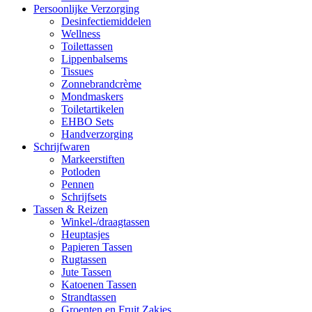
Persoonlijke Verzorging
Desinfectiemiddelen
Wellness
Toilettassen
Lippenbalsems
Tissues
Zonnebrandcrème
Mondmaskers
Toiletartikelen
EHBO Sets
Handverzorging
Schrijfwaren
Markeerstiften
Potloden
Pennen
Schrijfsets
Tassen & Reizen
Winkel-/draagtassen
Heuptasjes
Papieren Tassen
Rugtassen
Jute Tassen
Katoenen Tassen
Strandtassen
Groenten en Fruit Zakjes