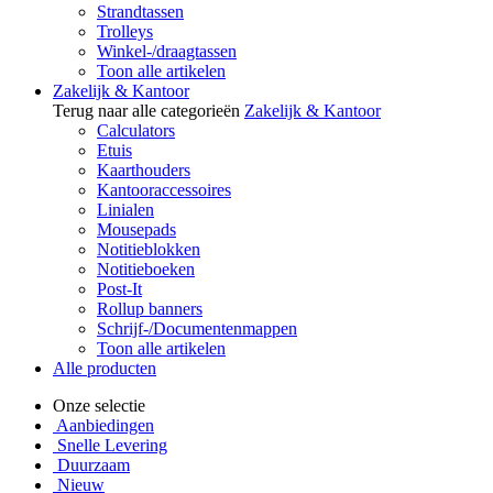
Strandtassen
Trolleys
Winkel-/draagtassen
Toon alle artikelen
Zakelijk & Kantoor
Terug naar alle categorieën
Zakelijk & Kantoor
Calculators
Etuis
Kaarthouders
Kantooraccessoires
Linialen
Mousepads
Notitieblokken
Notitieboeken
Post-It
Rollup banners
Schrijf-/Documentenmappen
Toon alle artikelen
Alle producten
Onze selectie
Aanbiedingen
Snelle Levering
Duurzaam
Nieuw