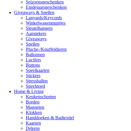
Seizoensgeschenken
Eindejaarsgeschenken
Giveaways & Spellen
Lanyards/Keycords
Winkelwagenmuntjes
Sleutelhangers
Aanstekers
Giveaways
Spellen
Pluche-/Knuffeldieren
Ballonnen
Lucifers
Buttons
Speelkaarten
Stickers
Stressballen
Speelgoed
Home & Living
Keukenschorten
Borden
Magneten
Klokken
Handdoeken & Badtextiel
Kaarsen
Dekens