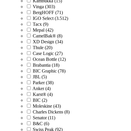
Kambukka (15)
Vinga (303)
BergHOFF (71)
IGO Select (3.512)
Tacx (9)
Mepal (42)
CamelBak® (8)
XD Design (34)
Thule (20)
Case Logic (27)
Ocean Bottle (12)
Brabantia (18)
BIC Graphic (78)
JBL (5)
Parker (38)
Anker (4)
Karst® (4)
BIC (2)
Moleskine (43)
Charles Dickens (8)
Senator (11)
B&C (6)
Swiss Peak (92)