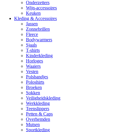
Onderzetters
Wijn-accessoires
Keuken
Kleding & Accessoires
Jassen
Zonnebrillen
Fleece
Bodywarmers
Sjaals
T-shirts
Kinderkleding
Horloges
Waaiers
Vesten
Polsbandjes
Poloshirts
Broeken
Sokken
Veiligheidskleding
Werkkleding
Teenslippers
Petten & Caps
Overhemden
Mutsen
Sportkleding