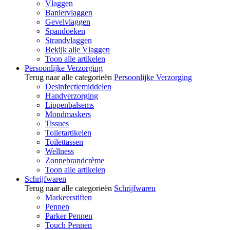
Vlaggen
Baniervlaggen
Gevelvlaggen
Spandoeken
Strandvlaggen
Bekijk alle Vlaggen
Toon alle artikelen
Persoonlijke Verzorging
Terug naar alle categorieën
Persoonlijke Verzorging
Desinfectiemiddelen
Handverzorging
Lippenbalsems
Mondmaskers
Tissues
Toiletartikelen
Toilettassen
Wellness
Zonnebrandcrème
Toon alle artikelen
Schrijfwaren
Terug naar alle categorieën
Schrijfwaren
Markeerstiften
Pennen
Parker Pennen
Touch Pennen