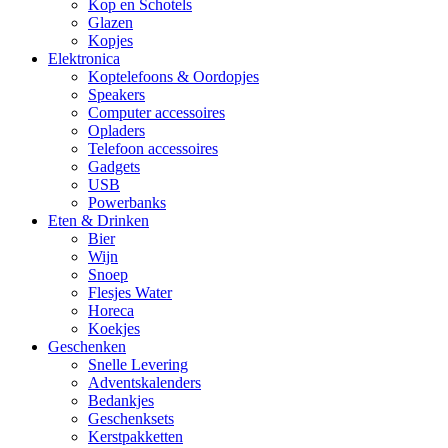
Kop en Schotels
Glazen
Kopjes
Elektronica
Koptelefoons & Oordopjes
Speakers
Computer accessoires
Opladers
Telefoon accessoires
Gadgets
USB
Powerbanks
Eten & Drinken
Bier
Wijn
Snoep
Flesjes Water
Horeca
Koekjes
Geschenken
Snelle Levering
Adventskalenders
Bedankjes
Geschenksets
Kerstpakketten