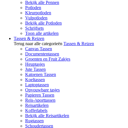
Bekijk alle Pennen
Potloden
Kleurpotloden
Vulpotloden
Bekijk alle Potloden
Schrijfsets
Toon alle artikelen
Tassen & Reizen
Terug naar alle categorieën
Tassen & Reizen
Canvas Tassen
Documententassen
Groenten en Fruit Zakjes
Heuptasjes
Jute Tassen
Katoenen Tassen
Koeltassen
Laptoptassen
Opvouwbare tasjes
Papieren Tassen
Reis-/sporttassen
Reisartikelen
Kofferlabels
Bekijk alle Reisartikelen
Rugtassen
Schoudertassen