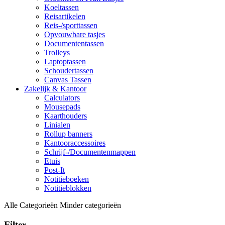
Koeltassen
Reisartikelen
Reis-/sporttassen
Opvouwbare tasjes
Documententassen
Trolleys
Laptoptassen
Schoudertassen
Canvas Tassen
Zakelijk & Kantoor
Calculators
Mousepads
Kaarthouders
Linialen
Rollup banners
Kantooraccessoires
Schrijf-/Documentenmappen
Etuis
Post-It
Notitieboeken
Notitieblokken
Alle Categorieën
Minder categorieën
Filter