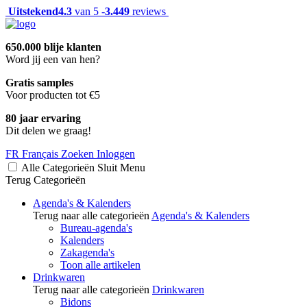
Uitstekend
4.3
van 5 -
3.449
reviews
650.000 blije klanten
Word jij een van hen?
Gratis samples
Voor producten tot €5
80 jaar ervaring
Dit delen we graag!
FR
Français
Zoeken
Inloggen
Alle Categorieën
Sluit
Menu
Terug
Categorieën
Agenda's & Kalenders
Terug naar alle categorieën
Agenda's & Kalenders
Bureau-agenda's
Kalenders
Zakagenda's
Toon alle artikelen
Drinkwaren
Terug naar alle categorieën
Drinkwaren
Bidons