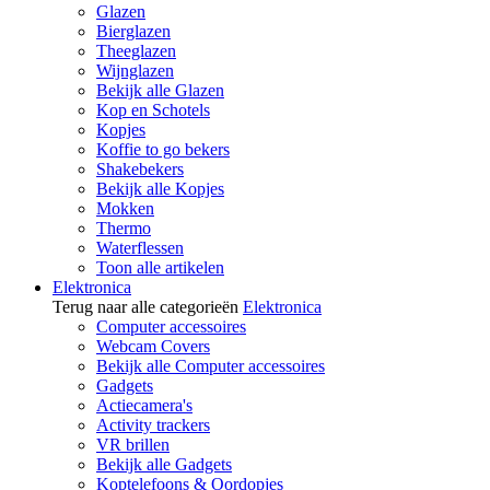
Glazen
Bierglazen
Theeglazen
Wijnglazen
Bekijk alle Glazen
Kop en Schotels
Kopjes
Koffie to go bekers
Shakebekers
Bekijk alle Kopjes
Mokken
Thermo
Waterflessen
Toon alle artikelen
Elektronica
Terug naar alle categorieën
Elektronica
Computer accessoires
Webcam Covers
Bekijk alle Computer accessoires
Gadgets
Actiecamera's
Activity trackers
VR brillen
Bekijk alle Gadgets
Koptelefoons & Oordopjes