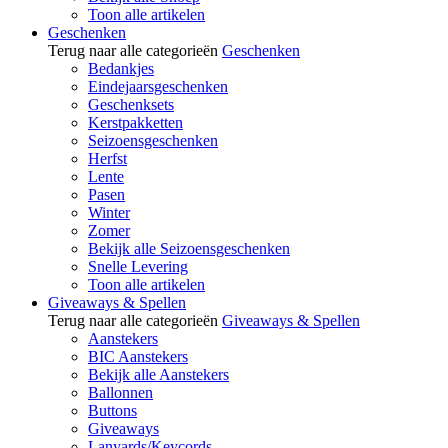
Toon alle artikelen
Geschenken
Terug naar alle categorieën
Geschenken
Bedankjes
Eindejaarsgeschenken
Geschenksets
Kerstpakketten
Seizoensgeschenken
Herfst
Lente
Pasen
Winter
Zomer
Bekijk alle Seizoensgeschenken
Snelle Levering
Toon alle artikelen
Giveaways & Spellen
Terug naar alle categorieën
Giveaways & Spellen
Aanstekers
BIC Aanstekers
Bekijk alle Aanstekers
Ballonnen
Buttons
Giveaways
Lanyards/Keycords