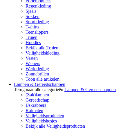
Portemonnees
Regenkleding
Sjaals
Sokken
Sportkleding
T-shirts
Teenslippers
Truien
Hoodies
Bekijk alle Truien
Veiligheidskleding
Vesten
Waaiers
Werkkleding
Zonnebrillen
Toon alle artikelen
Lampen & Gereedschappen
Terug naar alle categorieën
Lampen & Gereedschappen
(Zak)lampen
Gereedschap
IJskrabbers
Rolmaten
Veiligheidsproducten
Veiligheidshesjes
Bekijk alle Veiligheidsproducten