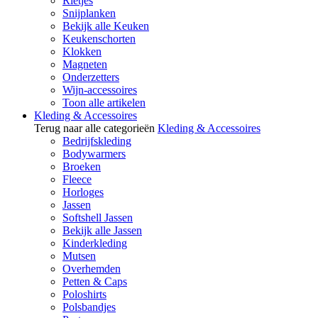
Rietjes
Snijplanken
Bekijk alle Keuken
Keukenschorten
Klokken
Magneten
Onderzetters
Wijn-accessoires
Toon alle artikelen
Kleding & Accessoires
Terug naar alle categorieën
Kleding & Accessoires
Bedrijfskleding
Bodywarmers
Broeken
Fleece
Horloges
Jassen
Softshell Jassen
Bekijk alle Jassen
Kinderkleding
Mutsen
Overhemden
Petten & Caps
Poloshirts
Polsbandjes