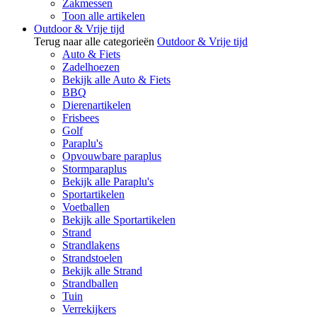
Zakmessen
Toon alle artikelen
Outdoor & Vrije tijd
Terug naar alle categorieën
Outdoor & Vrije tijd
Auto & Fiets
Zadelhoezen
Bekijk alle Auto & Fiets
BBQ
Dierenartikelen
Frisbees
Golf
Paraplu's
Opvouwbare paraplus
Stormparaplus
Bekijk alle Paraplu's
Sportartikelen
Voetballen
Bekijk alle Sportartikelen
Strand
Strandlakens
Strandstoelen
Bekijk alle Strand
Strandballen
Tuin
Verrekijkers