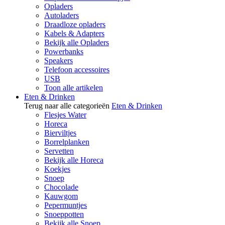
Opladers
Autoladers
Draadloze opladers
Kabels & Adapters
Bekijk alle Opladers
Powerbanks
Speakers
Telefoon accessoires
USB
Toon alle artikelen
Eten & Drinken
Terug naar alle categorieën
Eten & Drinken
Flesjes Water
Horeca
Bierviltjes
Borrelplanken
Servetten
Bekijk alle Horeca
Koekjes
Snoep
Chocolade
Kauwgom
Pepermuntjes
Snoeppotten
Bekijk alle Snoep