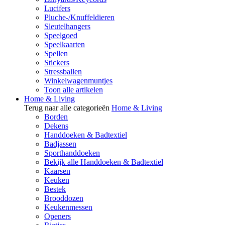
Lucifers
Pluche-/Knuffeldieren
Sleutelhangers
Speelgoed
Speelkaarten
Spellen
Stickers
Stressballen
Winkelwagenmuntjes
Toon alle artikelen
Home & Living
Terug naar alle categorieën
Home & Living
Borden
Dekens
Handdoeken & Badtextiel
Badjassen
Sporthanddoeken
Bekijk alle Handdoeken & Badtextiel
Kaarsen
Keuken
Bestek
Brooddozen
Keukenmessen
Openers