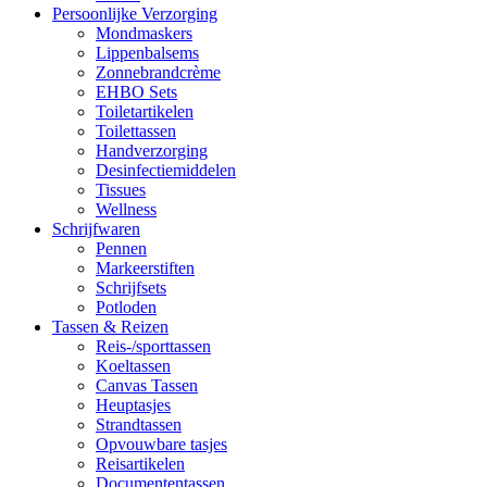
Persoonlijke Verzorging
Mondmaskers
Lippenbalsems
Zonnebrandcrème
EHBO Sets
Toiletartikelen
Toilettassen
Handverzorging
Desinfectiemiddelen
Tissues
Wellness
Schrijfwaren
Pennen
Markeerstiften
Schrijfsets
Potloden
Tassen & Reizen
Reis-/sporttassen
Koeltassen
Canvas Tassen
Heuptasjes
Strandtassen
Opvouwbare tasjes
Reisartikelen
Documententassen