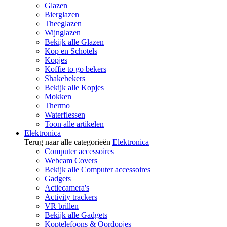
Glazen
Bierglazen
Theeglazen
Wijnglazen
Bekijk alle Glazen
Kop en Schotels
Kopjes
Koffie to go bekers
Shakebekers
Bekijk alle Kopjes
Mokken
Thermo
Waterflessen
Toon alle artikelen
Elektronica
Terug naar alle categorieën
Elektronica
Computer accessoires
Webcam Covers
Bekijk alle Computer accessoires
Gadgets
Actiecamera's
Activity trackers
VR brillen
Bekijk alle Gadgets
Koptelefoons & Oordopjes