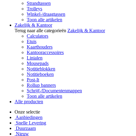
Strandtassen
Trolleys
Winkel-/draagtassen
Toon alle artikelen
Zakelijk & Kantoor
Terug naar alle categorieën
Zakelijk & Kantoor
Calculators
Etuis
Kaarthouders
Kantooraccessoires
Linialen
Mousepads
Notitieblokken
Notitieboeken
Post-It
Rollup banners
Schrijf-/Documentenmappen
Toon alle artikelen
Alle producten
Onze selectie
Aanbiedingen
Snelle Levering
Duurzaam
Nieuw