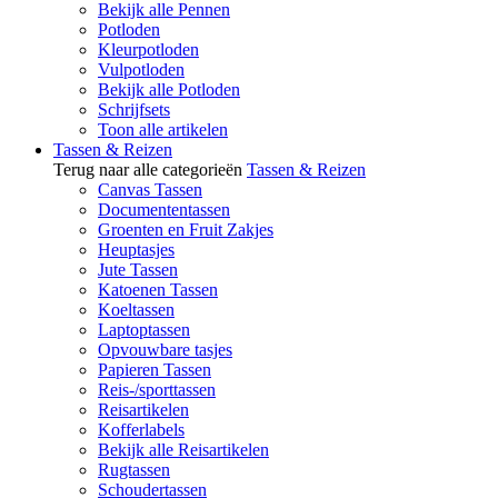
Bekijk alle Pennen
Potloden
Kleurpotloden
Vulpotloden
Bekijk alle Potloden
Schrijfsets
Toon alle artikelen
Tassen & Reizen
Terug naar alle categorieën
Tassen & Reizen
Canvas Tassen
Documententassen
Groenten en Fruit Zakjes
Heuptasjes
Jute Tassen
Katoenen Tassen
Koeltassen
Laptoptassen
Opvouwbare tasjes
Papieren Tassen
Reis-/sporttassen
Reisartikelen
Kofferlabels
Bekijk alle Reisartikelen
Rugtassen
Schoudertassen