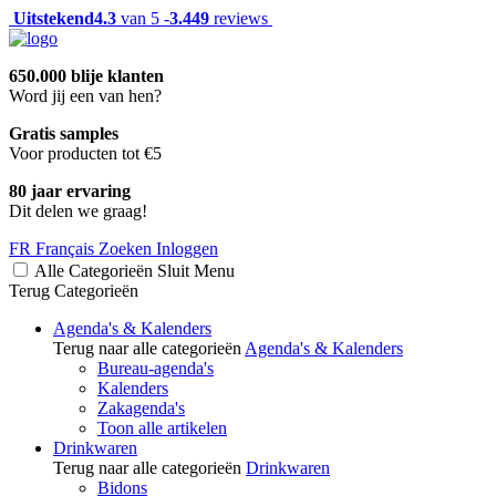
Uitstekend
4.3
van 5 -
3.449
reviews
650.000 blije klanten
Word jij een van hen?
Gratis samples
Voor producten tot €5
80 jaar ervaring
Dit delen we graag!
FR
Français
Zoeken
Inloggen
Alle Categorieën
Sluit
Menu
Terug
Categorieën
Agenda's & Kalenders
Terug naar alle categorieën
Agenda's & Kalenders
Bureau-agenda's
Kalenders
Zakagenda's
Toon alle artikelen
Drinkwaren
Terug naar alle categorieën
Drinkwaren
Bidons