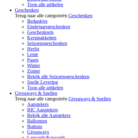
Toon alle artikelen
Geschenken
Terug naar alle categorieën
Geschenken
Bedankjes
Eindejaarsgeschenken
Geschenksets
Kerstpakketten
Seizoensgeschenken
Herfst
Lente
Pasen
Winter
Zomer
Bekijk alle Seizoensgeschenken
Snelle Levering
Toon alle artikelen
Giveaways & Spellen
Terug naar alle categorieën
Giveaways & Spellen
Aanstekers
BIC Aanstekers
Bekijk alle Aanstekers
Ballonnen
Buttons
Giveaways
Lanyards/Keycords