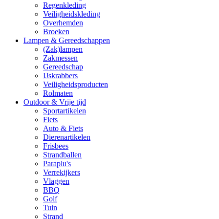
Regenkleding
Veiligheidskleding
Overhemden
Broeken
Lampen & Gereedschappen
(Zak)lampen
Zakmessen
Gereedschap
IJskrabbers
Veiligheidsproducten
Rolmaten
Outdoor & Vrije tijd
Sportartikelen
Fiets
Auto & Fiets
Dierenartikelen
Frisbees
Strandballen
Paraplu's
Verrekijkers
Vlaggen
BBQ
Golf
Tuin
Strand