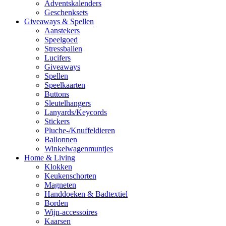
Adventskalenders
Geschenksets
Giveaways & Spellen
Aanstekers
Speelgoed
Stressballen
Lucifers
Giveaways
Spellen
Speelkaarten
Buttons
Sleutelhangers
Lanyards/Keycords
Stickers
Pluche-/Knuffeldieren
Ballonnen
Winkelwagenmuntjes
Home & Living
Klokken
Keukenschorten
Magneten
Handdoeken & Badtextiel
Borden
Wijn-accessoires
Kaarsen