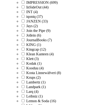
IMPRESSION (699)
InSideOut (44)
INT (4)
iqoniq (37)
JANZEN (33)
Jays (2)
Join the Pipe (9)
Jollein (6)
JournalBooks (7)
KING (1)
Kingcap (12)
Klean Kanteen (4)
Klett (3)
Kodak (1)
Kooduu (4)
Kosta Linnewäfveri (8)
Krups (2)
Lambertz (1)
Landpark (1)
Larq (4)
Leibniz (1)
Lemon & Soda (16)