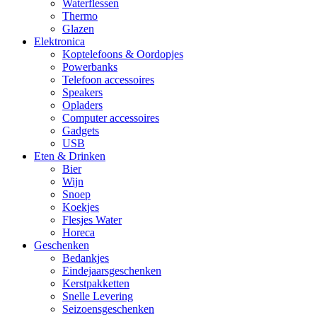
Waterflessen
Thermo
Glazen
Elektronica
Koptelefoons & Oordopjes
Powerbanks
Telefoon accessoires
Speakers
Opladers
Computer accessoires
Gadgets
USB
Eten & Drinken
Bier
Wijn
Snoep
Koekjes
Flesjes Water
Horeca
Geschenken
Bedankjes
Eindejaarsgeschenken
Kerstpakketten
Snelle Levering
Seizoensgeschenken