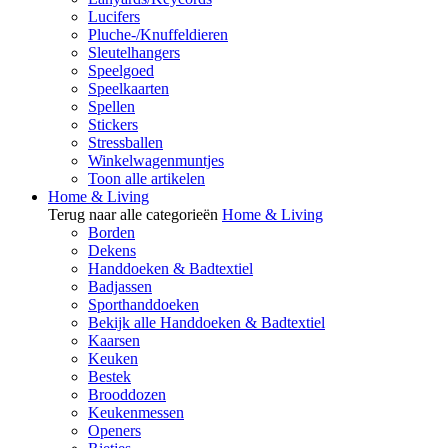
Lucifers
Pluche-/Knuffeldieren
Sleutelhangers
Speelgoed
Speelkaarten
Spellen
Stickers
Stressballen
Winkelwagenmuntjes
Toon alle artikelen
Home & Living
Terug naar alle categorieën
Home & Living
Borden
Dekens
Handdoeken & Badtextiel
Badjassen
Sporthanddoeken
Bekijk alle Handdoeken & Badtextiel
Kaarsen
Keuken
Bestek
Brooddozen
Keukenmessen
Openers