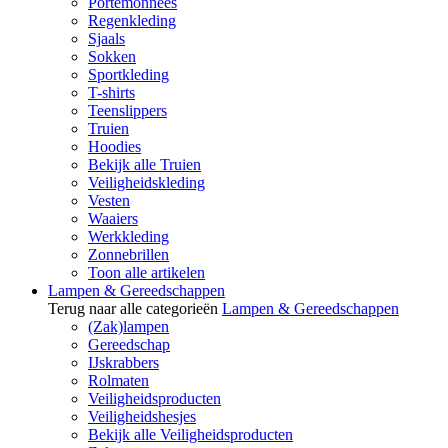
Portemonnees
Regenkleding
Sjaals
Sokken
Sportkleding
T-shirts
Teenslippers
Truien
Hoodies
Bekijk alle Truien
Veiligheidskleding
Vesten
Waaiers
Werkkleding
Zonnebrillen
Toon alle artikelen
Lampen & Gereedschappen
Terug naar alle categorieën
Lampen & Gereedschappen
(Zak)lampen
Gereedschap
IJskrabbers
Rolmaten
Veiligheidsproducten
Veiligheidshesjes
Bekijk alle Veiligheidsproducten