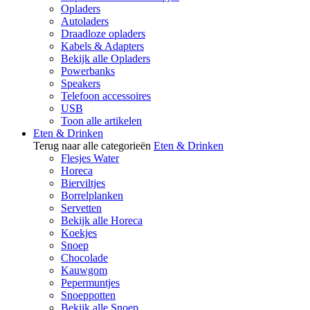
Opladers
Autoladers
Draadloze opladers
Kabels & Adapters
Bekijk alle Opladers
Powerbanks
Speakers
Telefoon accessoires
USB
Toon alle artikelen
Eten & Drinken
Terug naar alle categorieën
Eten & Drinken
Flesjes Water
Horeca
Bierviltjes
Borrelplanken
Servetten
Bekijk alle Horeca
Koekjes
Snoep
Chocolade
Kauwgom
Pepermuntjes
Snoeppotten
Bekijk alle Snoep