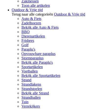
Zakmessen
Toon alle artikelen
Outdoor & Vrije tijd
Terug naar alle categorieën
Outdoor & Vrije tijd
Auto & Fiets
Zadelhoezen
Bekijk alle Auto & Fiets
BBQ
Dierenartikelen
Frisbees
Golf
Paraplu's
Opvouwbare paraplus
Stormparaplus
Bekijk alle Paraplu's
Sportartikelen
Voetballen
Bekijk alle Sportartikelen
Strand
Strandlakens
Strandstoelen
Bekijk alle Strand
Strandballen
Tuin
Verrekijkers