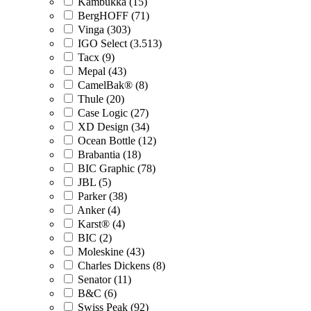
Kambukka (15)
BergHOFF (71)
Vinga (303)
IGO Select (3.513)
Tacx (9)
Mepal (43)
CamelBak® (8)
Thule (20)
Case Logic (27)
XD Design (34)
Ocean Bottle (12)
Brabantia (18)
BIC Graphic (78)
JBL (5)
Parker (38)
Anker (4)
Karst® (4)
BIC (2)
Moleskine (43)
Charles Dickens (8)
Senator (11)
B&C (6)
Swiss Peak (92)