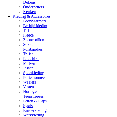
Dekens
Onderzetters
Keuken
Kleding & Accessoires
Bodywarmers
Bedrijfskleding
T-shirts
Fleece
Zonnebrillen
Sokken
Polsbandjes
Truien
Poloshirts
Mutsen
Jassen
Sportkleding
Portemonnees
Waaiers
Vesten
Horloges
Teenslippers
Petten & Caps
Sjaals
Kinderkleding
Werkkleding