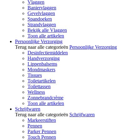
Vlaggen
Baniervlaggen
Gevelvlaggen
Spandoeken
Strandvlaggen
Bekijk alle Vlaggen
Toon alle artikelen
Persoonlijke Verzorging
Terug naar alle categorieën
Persoonlijke Verzorging
Desinfectiemiddelen
Handverzorging
Lippenbalsems
Mondmaskers
Tissues
Toiletartikelen
Toilettassen
Wellness
Zonnebrandcrème
Toon alle artikelen
Schrijfwaren
Terug naar alle categorieën
Schrijfwaren
Markeerstiften
Pennen
Parker Pennen
Touch Pennen