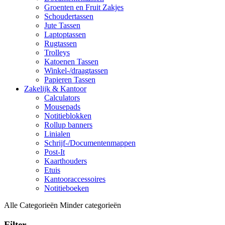
Groenten en Fruit Zakjes
Schoudertassen
Jute Tassen
Laptoptassen
Rugtassen
Trolleys
Katoenen Tassen
Winkel-/draagtassen
Papieren Tassen
Zakelijk & Kantoor
Calculators
Mousepads
Notitieblokken
Rollup banners
Linialen
Schrijf-/Documentenmappen
Post-It
Kaarthouders
Etuis
Kantooraccessoires
Notitieboeken
Alle Categorieën
Minder categorieën
Filter