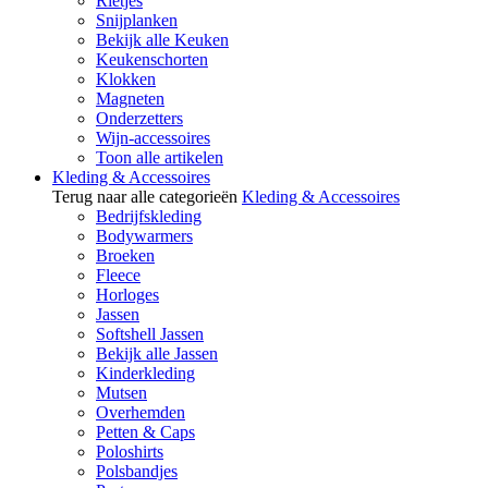
Rietjes
Snijplanken
Bekijk alle Keuken
Keukenschorten
Klokken
Magneten
Onderzetters
Wijn-accessoires
Toon alle artikelen
Kleding & Accessoires
Terug naar alle categorieën
Kleding & Accessoires
Bedrijfskleding
Bodywarmers
Broeken
Fleece
Horloges
Jassen
Softshell Jassen
Bekijk alle Jassen
Kinderkleding
Mutsen
Overhemden
Petten & Caps
Poloshirts
Polsbandjes